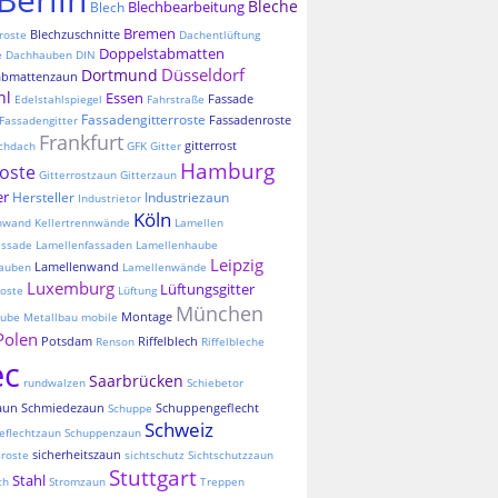
Bleche
Blechbearbeitung
Blech
Bremen
Blechzuschnitte
roste
Dachentlüftung
Doppelstabmatten
e
Dachhauben
DIN
Düsseldorf
Dortmund
abmattenzaun
hl
Essen
Fassade
Edelstahlspiegel
Fahrstraße
Fassadengitterroste
Fassadenroste
Fassadengitter
Frankfurt
gitterrost
chdach
GFK
Gitter
Hamburg
roste
Gitterrostzaun
Gitterzaun
er
Hersteller
Industriezaun
Industrietor
Köln
nnwand
Kellertrennwände
Lamellen
assade
Lamellenfassaden
Lamellenhaube
Leipzig
Lamellenwand
auben
Lamellenwände
Luxemburg
Lüftungsgitter
oste
Lüftung
München
Montage
aube
Metallbau
mobile
Polen
Potsdam
Riffelblech
Renson
Riffelbleche
ec
Saarbrücken
rundwalzen
Schiebetor
aun
Schmiedezaun
Schuppengeflecht
Schuppe
Schweiz
eflechtzaun
Schuppenzaun
sicherheitszaun
sroste
sichtschutz
Sichtschutzzaun
Stuttgart
Stahl
ch
Stromzaun
Treppen