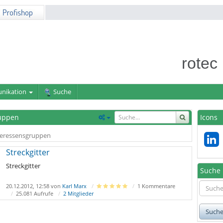
rotec
nikation
Suche
uppen
Icons
eressensgruppen
Streckgitter
Streckgitter
Suche
20.12.2012, 12:58 von
Karl Marx
1 Kommentare
25.081 Aufrufe
2 Mitglieder
Such