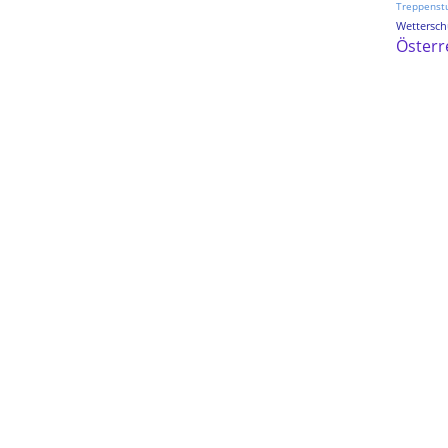
Treppenst
Wetterschu
Österr