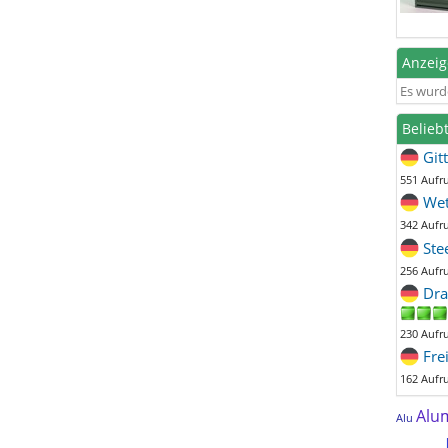
Anzei
Es wurd
Belieb
Git
551 Aufr
Wet
342 Aufr
Ste
256 Aufr
Dra
230 Aufr
Fre
162 Aufr
Alu
Alu