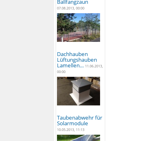
Ballfangzaun
07.08.2013, 00:00
Dachhauben
Lüftungshauben
Lamellen…
11.06.2013,
00:00
Taubenabwehr für
Solarmodule
10.05.2013, 11:13