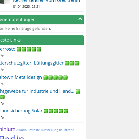
01.04.2023, 23:21
genempfehlungen
en keine Einträge gefunden.
teste Links
terroste
ufe
terschutzgitter, Lüftungsgitter
ufe
eltown Metalldesign
ufe
htgewebe für Industrie und Hand…
ufe
ilandsicherung Solar
ufe
minium
Aluminiumroste
Ausstellung
Baustraße
Berlin