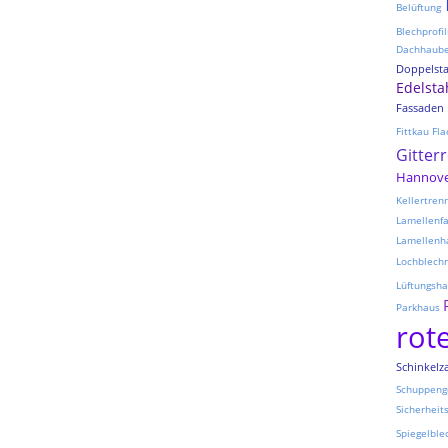
Belüftung
Blechprofil
Dachhaub
Doppelst
Edelsta
Fassaden
Fittkau
Fla
Gitter
Hannov
Kellertre
Lamellenf
Lamellenh
Lochblechr
Lüftungsh
Parkhaus
rot
Schinkelz
Schuppeng
Sicherheit
Spiegelble