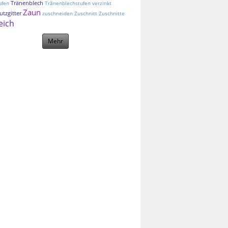
Tränenblech
ufen
Tränenblechstufen
verzinkt
Zaun
tzgitter
zuschneiden
Zuschnitt
Zuschnitte
eich
Mehr