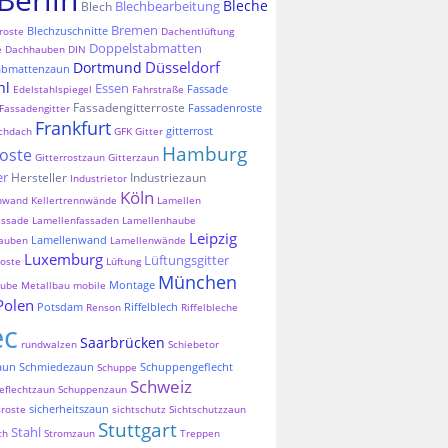
Bleche
Blechbearbeitung
Blech
Bremen
Blechzuschnitte
roste
Dachentlüftung
Doppelstabmatten
e
Dachhauben
DIN
Düsseldorf
Dortmund
abmattenzaun
hl
Essen
Fassade
Edelstahlspiegel
Fahrstraße
Fassadengitterroste
Fassadenroste
Fassadengitter
Frankfurt
gitterrost
chdach
GFK
Gitter
Hamburg
roste
Gitterrostzaun
Gitterzaun
er
Hersteller
Industriezaun
Industrietor
Köln
nnwand
Kellertrennwände
Lamellen
assade
Lamellenfassaden
Lamellenhaube
Leipzig
Lamellenwand
auben
Lamellenwände
Luxemburg
Lüftungsgitter
oste
Lüftung
München
Montage
aube
Metallbau
mobile
Polen
Potsdam
Riffelblech
Renson
Riffelbleche
ec
Saarbrücken
rundwalzen
Schiebetor
aun
Schmiedezaun
Schuppengeflecht
Schuppe
Schweiz
eflechtzaun
Schuppenzaun
sicherheitszaun
sroste
sichtschutz
Sichtschutzzaun
Stuttgart
Stahl
ch
Stromzaun
Treppen