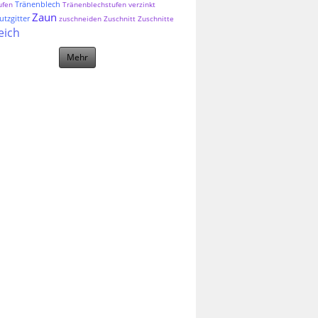
Tränenblech
ufen
Tränenblechstufen
verzinkt
Zaun
tzgitter
zuschneiden
Zuschnitt
Zuschnitte
eich
Mehr