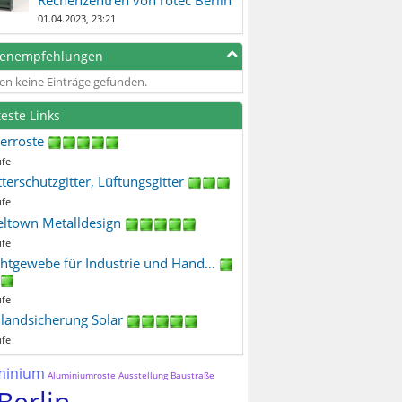
01.04.2023, 23:21
genempfehlungen
en keine Einträge gefunden.
teste Links
terroste
ufe
terschutzgitter, Lüftungsgitter
ufe
eltown Metalldesign
ufe
htgewebe für Industrie und Hand…
ufe
ilandsicherung Solar
ufe
minium
Aluminiumroste
Ausstellung
Baustraße
Berlin