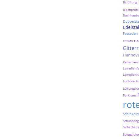
Belüftung
Blechprofil
Dachhaub
Doppelst
Edelsta
Fassaden
Fittkau
Fla
Gitter
Hannov
Kellertre
Lamellenf
Lamellenh
Lochblechr
Lüftungsh
Parkhaus
rot
Schinkelz
Schuppeng
Sicherheit
Spiegelble