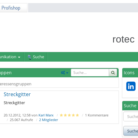
rotec
nikation
Suche
uppen
Icons
eressensgruppen
Streckgitter
Streckgitter
Suche
20.12.2012, 12:58 von
Karl Marx
1 Kommentare
25.067 Aufrufe
2 Mitglieder
Such