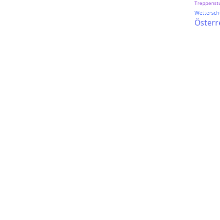
Treppenst
Wetterschu
Österr