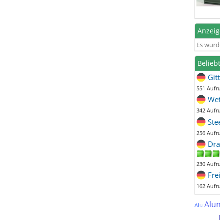
Anzei
Es wurd
Belieb
Git
551 Aufr
Wet
342 Aufr
Ste
256 Aufr
Dra
230 Aufr
Fre
162 Aufr
Alu
Alu