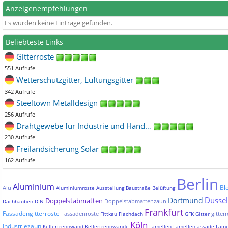
Anzeigenempfehlungen
Es wurden keine Einträge gefunden.
Beliebteste Links
Gitterroste
551 Aufrufe
Wetterschutzgitter, Lüftungsgitter
342 Aufrufe
Steeltown Metalldesign
256 Aufrufe
Drahtgewebe für Industrie und Hand…
230 Aufrufe
Freilandsicherung Solar
162 Aufrufe
Berlin
Aluminium
Bl
Alu
Aluminiumroste
Ausstellung
Baustraße
Belüftung
Düssel
Dortmund
Doppelstabmatten
Doppelstabmattenzaun
Dachhauben
DIN
Frankfurt
Fassadengitterroste
Fassadenroste
gitterr
Fittkau
Flachdach
GFK
Gitter
Köln
Industriezaun
Kellertrennwand
Kellertrennwände
Lamellen
Lamellenfassade
Lame