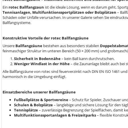
Ein
rotec Ballfangzaun
ist die ideale Lösung, wenn es darum geht, Sport
Tennisanlagen, Multifunktionssportplätzen oder Bolzplätzen
– Ball
Schäden oder Unfälle verursachen. In unserer Galerie sehen Sie eindrucks
Ballfangsysteme.
Konstruktive Vorteile der rotec Ballfangzäune
Unsere
Ballfangzäune
bestehen aus besonders stabilen
Doppelstabma
feinmaschiger Struktur im unteren Bereich (50 × 200 mm) und grobmaschige
Sicherheit in Bodennähe
– kein Ball kann durchrutschen.
Weniger Windlast in der Höhe
– die Zaunanlage bleibt auch bei 
Alle Ballfangzäune von rotec sind feuerverzinkt nach DIN EN ISO 1461 und 
harmonisch in die Umgebung einfügt.
Einsatzbereiche unserer Ballfangzäune
Fußballplätze & Sportvereine
– Schutz für Spieler, Zuschauer un
Schulen & Bolzplätze
– langlebige und sichere Lösung für den täg
Tennisplätze
– zuverlässige Begrenzung der Spielflächen, damit ke
Multifunktionssportanlagen & Freizeitparks
– flexible Konstruk