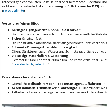
rotec fertigt diese robusten Roste in Stahl, verzinktem Stahl, Edelstahl und
nicht nur für exzellente
Rutschhemmung (z. B. R‑Klassen bis R 13)
, son
(
rotec-berlin.de
)
Vorteile auf einen Blick
Geringes Eigengewicht & hohe Belastbarkeit
Blechprofilroste zeichnen sich durch ihre außerordentliche Stabilitä
Sicher & rutschfest
Die konstruktive Oberfläche bietet ausgezeichnete Trittsicherheit,
Effiziente Drainage & Lichtdurchlässigkeit
Offene Strukturen lassen Wasser und Schmutz zuverlässig abfließen
Vielseitige Materialien & Gestaltung
Lieferbar in Stahl, Edelstahl, Aluminium und verzinktem Stahl – 
(
rotec-berlin.de
,
rotec.info
)
Einsatzbereiche auf einen Blick
Öffentliche
Rollstuhlrampen
,
Treppenanlagen
,
Auffahrten
un
Arbeitsbühnen
,
Tribünen
oder
Fahrzeugbau
– überall dort, wo 
Ästhetische Fassadenlösungen – zunehmend setzen Architekten Blech