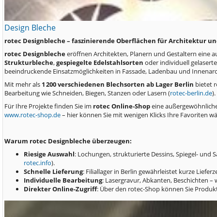
Design Bleche
rotec Designbleche – faszinierende Oberflächen für Architektur 
rotec Designbleche
eröffnen Architekten, Planern und Gestaltern eine a
Strukturbleche
,
gespiegelte Edelstahlsorten
oder individuell gelasert
beeindruckende Einsatzmöglichkeiten in Fassade, Ladenbau und Innenarch
Mit mehr als
1 200 verschiedenen Blechsorten ab Lager Berlin
bietet 
Bearbeitung wie Schneiden, Biegen, Stanzen oder Lasern (
rotec-berlin.de
).
Für Ihre Projekte finden Sie im
rotec Online‑Shop
eine außergewöhnliche
www.rotec‑shop.de
– hier können Sie mit wenigen Klicks Ihre Favoriten wä
Warum rotec Designbleche überzeugen:
Riesige Auswahl
: Lochungen, strukturierte Dessins, Spiegel- und 
rotec.info
).
Schnelle Lieferung
: Filiallager in Berlin gewährleistet kurze Lie
Individuelle Bearbeitung
: Lasergravur, Abkanten, Beschichten –
Direkter Online-Zugriff
: Über den rotec-Shop können Sie Produk