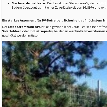
Nachweislich effektiv
: Der Einsatz des Stromzaun-Systems führt 
Zudem überzeugt es mit einer Zuverlässigkeit von
99,89 %
und extr
Ein starkes Argument für PV-Betreiber: Sicherheit auf höchstem N
Der
rotec Stromzaun APS
ist kein gewöhnlicher Zaun – er ist eine profes
Solarfeldern
oder
Industrieparks
, bei denen
wertvolle Investitionen
geschützt werden müssen.