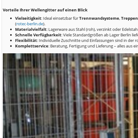
Vorteile Ihrer Wellengitter auf einen Blick
Vielseitigkeit
: Ideal einsetzbar für
Trennwandsysteme
,
Treppen
(
rotec-berlin.de
).
Materialvielfalt
: Lagerware aus Stahl (roh), verzinkt oder Edelsta
Schnelle Verfügbarkeit
: Viele Standardgrößen ab Lager Berlin lie
Flexibilität
: Individuelle Zuschnitte und Einfassungen sind in der r
Komplettservice
: Beratung, Fertigung und Lieferung – alles aus ei