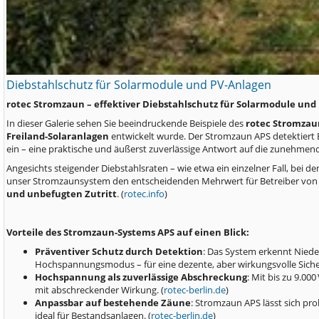
Diebstahlschutz für Solarmodule und PV-Anlagen
rotec Stromzaun – effektiver Diebstahlschutz für Solarmodule und
In dieser Galerie sehen Sie beeindruckende Beispiele des
rotec Stromzaun
Freiland-Solaranlagen
entwickelt wurde. Der Stromzaun APS detektiert 
ein – eine praktische und äußerst zuverlässige Antwort auf die zunehmend
Angesichts steigender Diebstahlsraten – wie etwa ein einzelner Fall, bei 
unser Stromzaunsystem den entscheidenden Mehrwert für Betreiber von 
und unbefugten Zutritt
. (
rotec.info
)
Vorteile des Stromzaun-Systems APS auf einen Blick:
Präventiver Schutz durch Detektion
: Das System erkennt Nieder
Hochspannungsmodus – für eine dezente, aber wirkungsvolle Siche
Hochspannung als zuverlässige Abschreckung
: Mit bis zu 9.00
mit abschreckender Wirkung. (
rotec-berlin.de
)
Anpassbar auf bestehende Zäune
: Stromzaun APS lässt sich pr
ideal für Bestandsanlagen. (
rotec-berlin.de
)