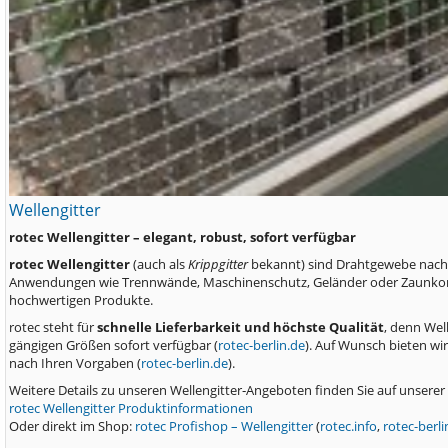
Wellengitter
rotec Wellengitter – elegant, robust, sofort verfügbar
rotec Wellengitter
(auch als
Krippgitter
bekannt) sind Drahtgewebe nach D
Anwendungen wie Trennwände, Maschinenschutz, Geländer oder Zaunkonstruk
hochwertigen Produkte.
rotec steht für
schnelle Lieferbarkeit und höchste Qualität
, denn Wel
gängigen Größen sofort verfügbar (
rotec-berlin.de
). Auf Wunsch bieten wi
nach Ihren Vorgaben (
rotec-berlin.de
).
Weitere Details zu unseren Wellengitter‑Angeboten finden Sie auf unserer
rotec Wellengitter Produktinformationen
Oder direkt im Shop:
rotec Profishop – Wellengitter
(
rotec.info
,
rotec-berli