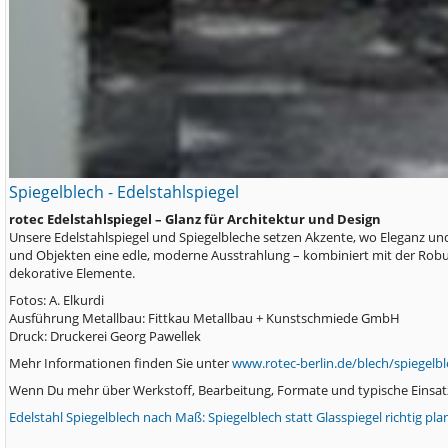
Spiegelblech - Edelstahlspiegel
rotec Edelstahlspiegel – Glanz für Architektur und Design
Unsere Edelstahlspiegel und Spiegelbleche setzen Akzente, wo Eleganz und
und Objekten eine edle, moderne Ausstrahlung – kombiniert mit der Robust
dekorative Elemente.
Fotos: A. Elkurdi
Ausführung Metallbau: Fittkau Metallbau + Kunstschmiede GmbH
Druck: Druckerei Georg Pawellek
Mehr Informationen finden Sie unter
www.rotec-berlin.de/blech/spiegelbl
Wenn Du mehr über Werkstoff, Bearbeitung, Formate und typische Einsat
Edelstahl Spiegelblech nach Maß: Spiegelblech statt Glasspiegel richtig pl