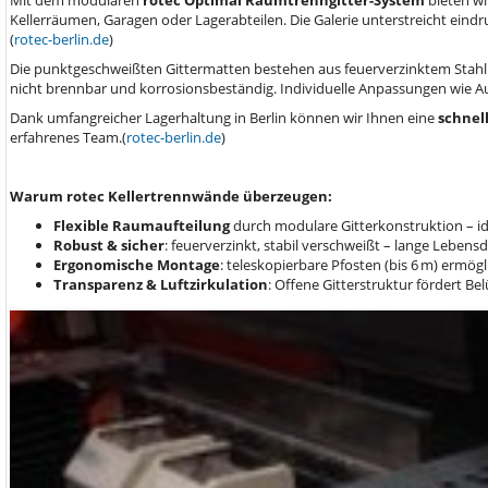
Kellerräumen, Garagen oder Lagerabteilen. Die Galerie unterstreicht eind
(
rotec-berlin.de
)
Die punktgeschweißten Gittermatten bestehen aus feuerverzinktem Stahl
nicht brennbar und korrosionsbeständig. Individuelle Anpassungen wie A
Dank umfangreicher Lagerhaltung in Berlin können wir Ihnen eine
schnel
erfahrenes Team.(
rotec-berlin.de
)
Warum rotec Kellertrennwände überzeugen:
Flexible Raumaufteilung
durch modulare Gitterkonstruktion – i
Robust & sicher
: feuerverzinkt, stabil verschweißt – lange Leben
Ergonomische Montage
: teleskopierbare Pfosten (bis 6 m) erm
Transparenz & Luftzirkulation
: Offene Gitterstruktur fördert Be