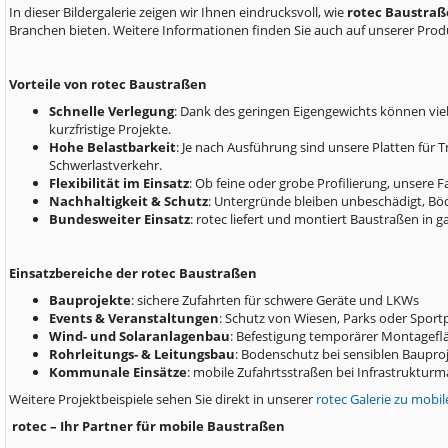
In dieser Bildergalerie zeigen wir Ihnen eindrucksvoll, wie
rotec Baustra
Branchen bieten. Weitere Informationen finden Sie auch auf unserer Prod
Vorteile von rotec Baustraßen
Schnelle Verlegung
: Dank des geringen Eigengewichts können vie
kurzfristige Projekte.
Hohe Belastbarkeit
: Je nach Ausführung sind unsere Platten für 
Schwerlastverkehr.
Flexibilität im Einsatz
: Ob feine oder grobe Profilierung, unsere
Nachhaltigkeit & Schutz
: Untergründe bleiben unbeschädigt, Bö
Bundesweiter Einsatz
: rotec liefert und montiert Baustraßen in g
Einsatzbereiche der rotec Baustraßen
Bauprojekte
: sichere Zufahrten für schwere Geräte und LKWs
Events & Veranstaltungen
: Schutz von Wiesen, Parks oder Sport
Wind- und Solaranlagenbau
: Befestigung temporärer Montagefl
Rohrleitungs- & Leitungsbau
: Bodenschutz bei sensiblen Baupro
Kommunale Einsätze
: mobile Zufahrtsstraßen bei Infrastruktu
Weitere Projektbeispiele sehen Sie direkt in unserer
rotec Galerie zu mobi
rotec – Ihr Partner für mobile Baustraßen