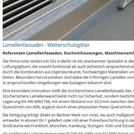
Lamellenfassaden - Wetterschutzgitter
Referenzen Lamellenfassaden, Dacheinhausungen, Maschineneinh
Die Firma rotec GmbH mit Sitz in Berlin ist ein anerkannter Spezialist in
Lüftungsgittern, die sowohl funktional als auch ästhetisch ansprechend si
durch die Kombination aus Ingenieurskunst, hochwertigen Materialien un
bieten. Besonders hervorzuheben sind dabei die V-förmigen Lamellen von 
in anspruchsvollen Umgebungen wie Gaslagern bekannt sind.
Eine besondere Innovation stellt die stochersichere Lamellenfassade dar, di
stochersichere Lamellenwand bietet nicht nur Sicherheit, sondern bestich
Legierung EN AW-6063 T66, mit einem Abstand von 33,3 mm zwischen den La
Querschnitt von 60%, ergänzt durch einen physischen freien Querschnitt v
Die Fertigung erfolgt direkt im Berliner Werk von rotec, wo auch maßgesc
entweder in eloxiert EV-1 geliefert oder mit einer Pulverbeschichtung in
Großräume wie Frankfurt, München, Hamburg, Stuttgart, Köln und Düsseld
Als zertifiziertes Unternehmen gemäß DIN EN 1090 und ISO 9001 bietet rot