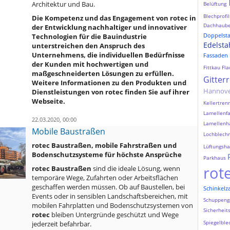
Architektur und Bau.
Belüftung
Blechprofil
Die Kompetenz und das Engagement von rotec in
Dachhaub
der Entwicklung nachhaltiger und innovativer
Doppelst
Technologien für die Bauindustrie
Edelsta
unterstreichen den Anspruch des
Unternehmens, die individuellen Bedürfnisse
Fassaden
der Kunden mit hochwertigen und
Fittkau
Fla
maßgeschneiderten Lösungen zu erfüllen.
Gitter
Weitere Informationen zu den Produkten und
Hannov
Dienstleistungen von rotec finden Sie auf ihrer
Webseite.
Kellertre
Lamellenf
22.03.2020, 00:00
Lamellenh
Mobile Baustraßen
Lochblechr
rotec Baustraßen, mobile Fahrstraßen und
Lüftungsh
Bodenschutzsysteme für höchste Ansprüche
Parkhaus
rot
rotec Baustraßen
sind die ideale Lösung, wenn
temporäre Wege, Zufahrten oder Arbeitsflächen
geschaffen werden müssen. Ob auf Baustellen, bei
Schinkelz
Events oder in sensiblen Landschaftsbereichen, mit
Schuppeng
mobilen Fahrplatten und Bodenschutzsystemen von
Sicherheit
rotec
bleiben Untergründe geschützt und Wege
Spiegelble
jederzeit befahrbar.