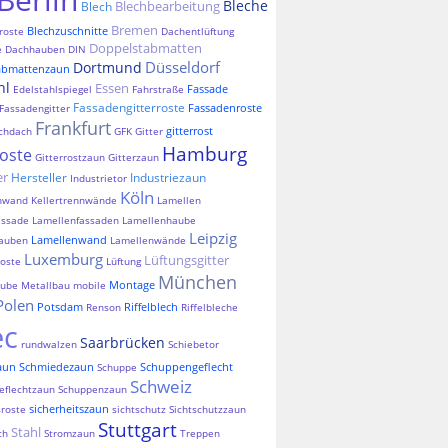
Bleche
Blechbearbeitung
Blech
Bremen
Blechzuschnitte
roste
Dachentlüftung
Doppelstabmatten
e
Dachhauben
DIN
Düsseldorf
Dortmund
abmattenzaun
hl
Essen
Fassade
Edelstahlspiegel
Fahrstraße
Fassadengitterroste
Fassadenroste
Fassadengitter
Frankfurt
gitterrost
chdach
GFK
Gitter
Hamburg
roste
Gitterrostzaun
Gitterzaun
er
Hersteller
Industriezaun
Industrietor
Köln
nnwand
Kellertrennwände
Lamellen
assade
Lamellenfassaden
Lamellenhaube
Leipzig
Lamellenwand
auben
Lamellenwände
Luxemburg
Lüftungsgitter
oste
Lüftung
München
Montage
aube
Metallbau
mobile
Polen
Potsdam
Riffelblech
Renson
Riffelbleche
ec
Saarbrücken
rundwalzen
Schiebetor
aun
Schmiedezaun
Schuppengeflecht
Schuppe
Schweiz
eflechtzaun
Schuppenzaun
sicherheitszaun
sroste
sichtschutz
Sichtschutzzaun
Stuttgart
Stahl
ch
Stromzaun
Treppen