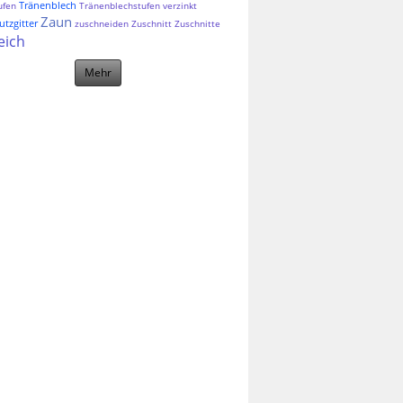
Tränenblech
ufen
Tränenblechstufen
verzinkt
Zaun
tzgitter
zuschneiden
Zuschnitt
Zuschnitte
eich
Mehr