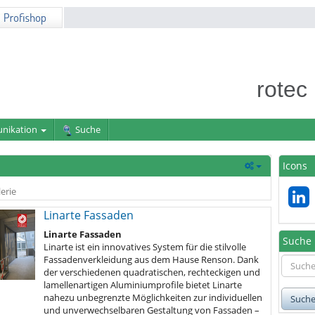
rotec
nikation
Suche
Icons
erie
Linarte Fassaden
Linarte Fassaden
Suche
Linarte ist ein innovatives System für die stilvolle
Fassadenverkleidung aus dem Hause Renson. Dank
der verschiedenen quadratischen, rechteckigen und
lamellenartigen Aluminiumprofile bietet Linarte
nahezu unbegrenzte Möglichkeiten zur individuellen
Such
und unverwechselbaren Gestaltung von Fassaden –