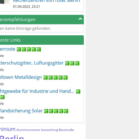
01.04.2023, 23:21
genempfehlungen
en keine Einträge gefunden.
teste Links
terroste
ufe
terschutzgitter, Lüftungsgitter
ufe
eltown Metalldesign
ufe
htgewebe für Industrie und Hand…
ufe
ilandsicherung Solar
ufe
minium
Aluminiumroste
Ausstellung
Baustraße
Berlin