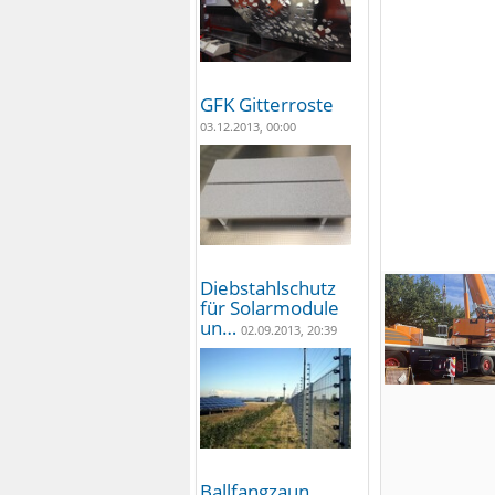
GFK Gitterroste
03.12.2013, 00:00
Diebstahlschutz
für Solarmodule
un…
02.09.2013, 20:39
Ballfangzaun