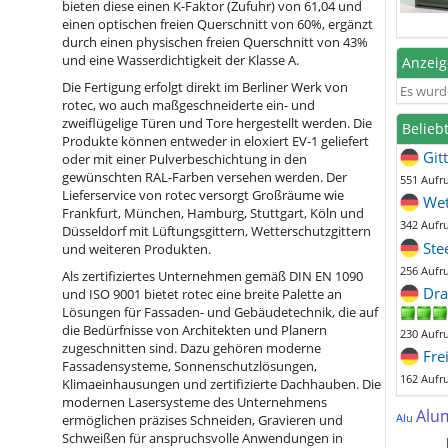
bieten diese einen K-Faktor (Zufuhr) von 61,04 und
einen optischen freien Querschnitt von 60%, ergänzt
durch einen physischen freien Querschnitt von 43%
und eine Wasserdichtigkeit der Klasse A.
Anzei
Die Fertigung erfolgt direkt im Berliner Werk von
Es wurd
rotec, wo auch maßgeschneiderte ein- und
zweiflügelige Türen und Tore hergestellt werden. Die
Belieb
Produkte können entweder in eloxiert EV-1 geliefert
Git
oder mit einer Pulverbeschichtung in den
gewünschten RAL-Farben versehen werden. Der
551 Aufr
Lieferservice von rotec versorgt Großräume wie
Wet
Frankfurt, München, Hamburg, Stuttgart, Köln und
342 Aufr
Düsseldorf mit Lüftungsgittern, Wetterschutzgittern
Ste
und weiteren Produkten.
256 Aufr
Als zertifiziertes Unternehmen gemäß DIN EN 1090
Dra
und ISO 9001 bietet rotec eine breite Palette an
Lösungen für Fassaden- und Gebäudetechnik, die auf
die Bedürfnisse von Architekten und Planern
230 Aufr
zugeschnitten sind. Dazu gehören moderne
Fre
Fassadensysteme, Sonnenschutzlösungen,
162 Aufr
Klimaeinhausungen und zertifizierte Dachhauben. Die
modernen Lasersysteme des Unternehmens
Alu
Alu
ermöglichen präzises Schneiden, Gravieren und
Schweißen für anspruchsvolle Anwendungen in