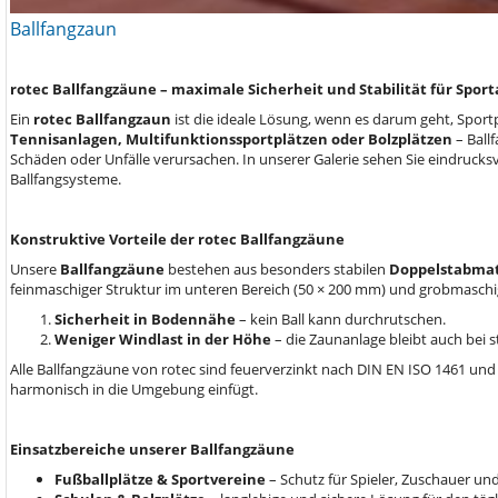
Ballfangzaun
rotec Ballfangzäune – maximale Sicherheit und Stabilität für Spor
Ein
rotec Ballfangzaun
ist die ideale Lösung, wenn es darum geht, Sport
Tennisanlagen, Multifunktionssportplätzen oder Bolzplätzen
– Ball
Schäden oder Unfälle verursachen. In unserer Galerie sehen Sie eindrucks
Ballfangsysteme.
Konstruktive Vorteile der rotec Ballfangzäune
Unsere
Ballfangzäune
bestehen aus besonders stabilen
Doppelstabma
feinmaschiger Struktur im unteren Bereich (50 × 200 mm) und grobmaschige
Sicherheit in Bodennähe
– kein Ball kann durchrutschen.
Weniger Windlast in der Höhe
– die Zaunanlage bleibt auch bei 
Alle Ballfangzäune von rotec sind feuerverzinkt nach DIN EN ISO 1461 und 
harmonisch in die Umgebung einfügt.
Einsatzbereiche unserer Ballfangzäune
Fußballplätze & Sportvereine
– Schutz für Spieler, Zuschauer un