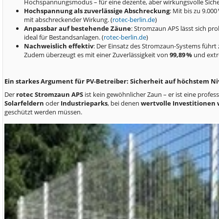
Hochspannungsmodus – für eine dezente, aber wirkungsvolle Siche
Hochspannung als zuverlässige Abschreckung
: Mit bis zu 9.00
mit abschreckender Wirkung. (
rotec-berlin.de
)
Anpassbar auf bestehende Zäune
: Stromzaun APS lässt sich pr
ideal für Bestandsanlagen. (
rotec-berlin.de
)
Nachweislich effektiv
: Der Einsatz des Stromzaun-Systems führt 
Zudem überzeugt es mit einer Zuverlässigkeit von
99,89 %
und extr
Ein starkes Argument für PV-Betreiber: Sicherheit auf höchstem N
Der
rotec Stromzaun APS
ist kein gewöhnlicher Zaun – er ist eine profes
Solarfeldern
oder
Industrieparks
, bei denen
wertvolle Investitionen
geschützt werden müssen.