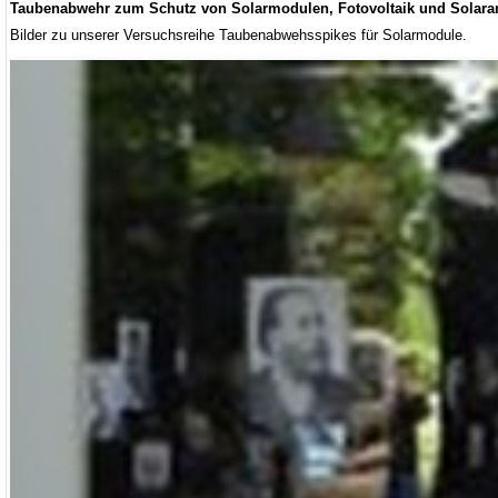
Taubenabwehr zum Schutz von Solarmodulen, Fotovoltaik und Solara
Bilder zu unserer Versuchsreihe Taubenabwehsspikes für Solarmodule.