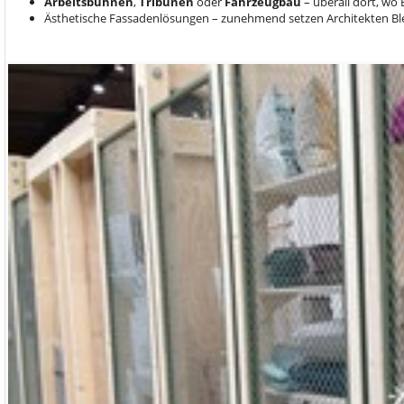
Arbeitsbühnen
,
Tribünen
oder
Fahrzeugbau
– überall dort, wo 
Ästhetische Fassadenlösungen – zunehmend setzen Architekten Blech