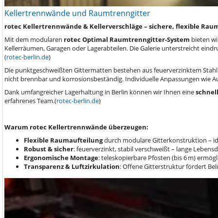
Kellertrennwände und Raumtrenngitter
rotec Kellertrennwände & Kellerverschläge – sichere, flexible Ra
Mit dem modularen
rotec Optimal Raumtrenngitter-System
bieten wi
Kellerräumen, Garagen oder Lagerabteilen. Die Galerie unterstreicht eind
(
rotec-berlin.de
)
Die punktgeschweißten Gittermatten bestehen aus feuerverzinktem Stahl
nicht brennbar und korrosionsbeständig. Individuelle Anpassungen wie A
Dank umfangreicher Lagerhaltung in Berlin können wir Ihnen eine
schnel
erfahrenes Team.(
rotec-berlin.de
)
Warum rotec Kellertrennwände überzeugen:
Flexible Raumaufteilung
durch modulare Gitterkonstruktion – i
Robust & sicher
: feuerverzinkt, stabil verschweißt – lange Leben
Ergonomische Montage
: teleskopierbare Pfosten (bis 6 m) erm
Transparenz & Luftzirkulation
: Offene Gitterstruktur fördert Be