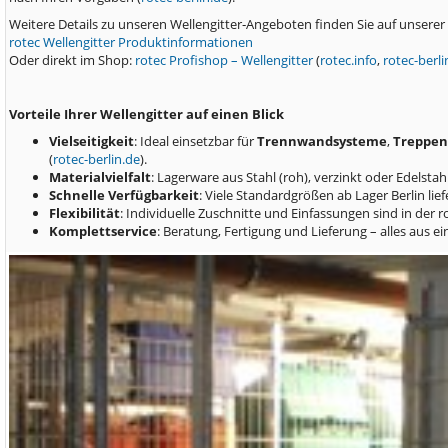
Weitere Details zu unseren Wellengitter‑Angeboten finden Sie auf unserer
rotec Wellengitter Produktinformationen
Oder direkt im Shop:
rotec Profishop – Wellengitter
(
rotec.info
,
rotec-berli
Vorteile Ihrer Wellengitter auf einen Blick
Vielseitigkeit
: Ideal einsetzbar für
Trennwandsysteme
,
Treppen
(
rotec-berlin.de
).
Materialvielfalt
: Lagerware aus Stahl (roh), verzinkt oder Edelsta
Schnelle Verfügbarkeit
: Viele Standardgrößen ab Lager Berlin lie
Flexibilität
: Individuelle Zuschnitte und Einfassungen sind in der r
Komplettservice
: Beratung, Fertigung und Lieferung – alles aus ei