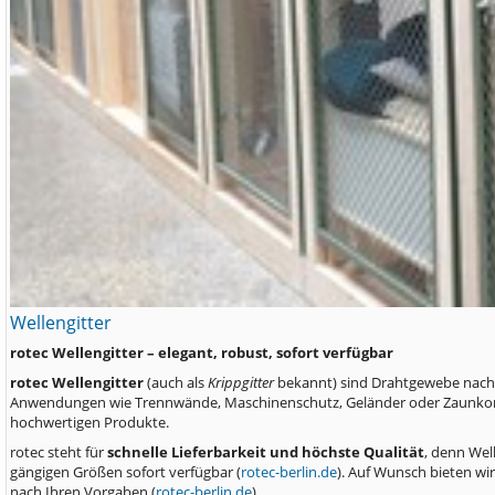
Wellengitter
rotec Wellengitter – elegant, robust, sofort verfügbar
rotec Wellengitter
(auch als
Krippgitter
bekannt) sind Drahtgewebe nach D
Anwendungen wie Trennwände, Maschinenschutz, Geländer oder Zaunkonstruk
hochwertigen Produkte.
rotec steht für
schnelle Lieferbarkeit und höchste Qualität
, denn Wel
gängigen Größen sofort verfügbar (
rotec-berlin.de
). Auf Wunsch bieten wi
nach Ihren Vorgaben (
rotec-berlin.de
).