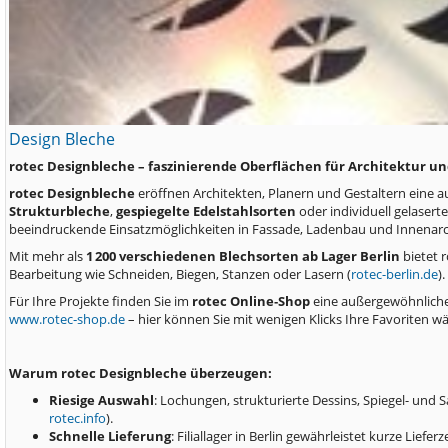
Design Bleche
rotec Designbleche – faszinierende Oberflächen für Architektur 
rotec Designbleche
eröffnen Architekten, Planern und Gestaltern eine a
Strukturbleche
,
gespiegelte Edelstahlsorten
oder individuell gelasert
beeindruckende Einsatzmöglichkeiten in Fassade, Ladenbau und Innenarch
Mit mehr als
1 200 verschiedenen Blechsorten ab Lager Berlin
bietet 
Bearbeitung wie Schneiden, Biegen, Stanzen oder Lasern (
rotec-berlin.de
).
Für Ihre Projekte finden Sie im
rotec Online‑Shop
eine außergewöhnliche
www.rotec‑shop.de
– hier können Sie mit wenigen Klicks Ihre Favoriten wä
Warum rotec Designbleche überzeugen:
Riesige Auswahl
: Lochungen, strukturierte Dessins, Spiegel- und 
rotec.info
).
Schnelle Lieferung
: Filiallager in Berlin gewährleistet kurze Lie