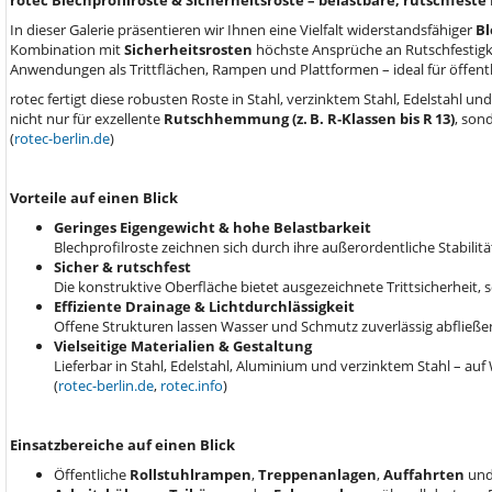
rotec Blechprofilroste & Sicherheitsroste – belastbare, rutschfest
In dieser Galerie präsentieren wir Ihnen eine Vielfalt widerstandsfähiger
Bl
Kombination mit
Sicherheitsrosten
höchste Ansprüche an Rutschfestigke
Anwendungen als Trittflächen, Rampen und Plattformen – ideal für öffentl
rotec fertigt diese robusten Roste in Stahl, verzinktem Stahl, Edelstahl und
nicht nur für exzellente
Rutschhemmung (z. B. R‑Klassen bis R 13)
, son
(
rotec-berlin.de
)
Vorteile auf einen Blick
Geringes Eigengewicht & hohe Belastbarkeit
Blechprofilroste zeichnen sich durch ihre außerordentliche Stabilitä
Sicher & rutschfest
Die konstruktive Oberfläche bietet ausgezeichnete Trittsicherheit,
Effiziente Drainage & Lichtdurchlässigkeit
Offene Strukturen lassen Wasser und Schmutz zuverlässig abfließen
Vielseitige Materialien & Gestaltung
Lieferbar in Stahl, Edelstahl, Aluminium und verzinktem Stahl – 
(
rotec-berlin.de
,
rotec.info
)
Einsatzbereiche auf einen Blick
Öffentliche
Rollstuhlrampen
,
Treppenanlagen
,
Auffahrten
un