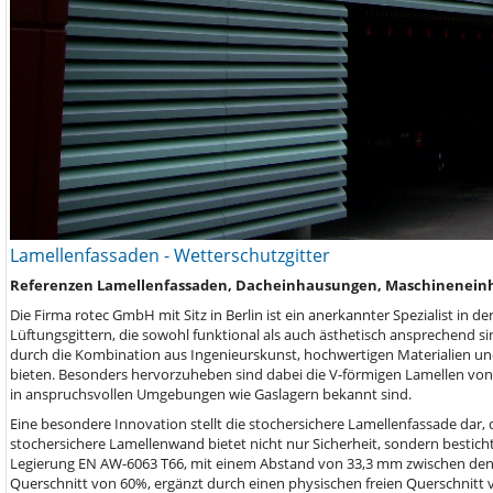
Lamellenfassaden - Wetterschutzgitter
Referenzen Lamellenfassaden, Dacheinhausungen, Maschineneinh
Die Firma rotec GmbH mit Sitz in Berlin ist ein anerkannter Spezialist in
Lüftungsgittern, die sowohl funktional als auch ästhetisch ansprechend si
durch die Kombination aus Ingenieurskunst, hochwertigen Materialien un
bieten. Besonders hervorzuheben sind dabei die V-förmigen Lamellen von 
in anspruchsvollen Umgebungen wie Gaslagern bekannt sind.
Eine besondere Innovation stellt die stochersichere Lamellenfassade dar, di
stochersichere Lamellenwand bietet nicht nur Sicherheit, sondern bestich
Legierung EN AW-6063 T66, mit einem Abstand von 33,3 mm zwischen den La
Querschnitt von 60%, ergänzt durch einen physischen freien Querschnitt v