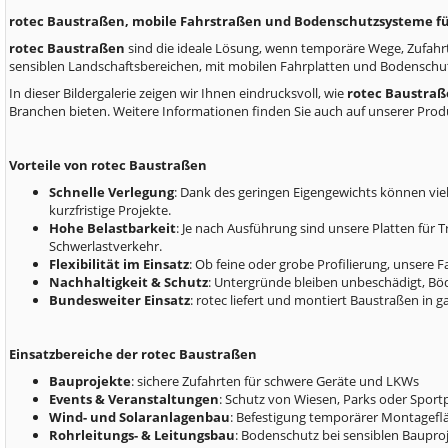
rotec Baustraßen, mobile Fahrstraßen und Bodenschutzsysteme f
rotec Baustraßen
sind die ideale Lösung, wenn temporäre Wege, Zufahrt
sensiblen Landschaftsbereichen, mit mobilen Fahrplatten und Bodensc
In dieser Bildergalerie zeigen wir Ihnen eindrucksvoll, wie
rotec Baustra
Branchen bieten. Weitere Informationen finden Sie auch auf unserer Prod
Vorteile von rotec Baustraßen
Schnelle Verlegung
: Dank des geringen Eigengewichts können vie
kurzfristige Projekte.
Hohe Belastbarkeit
: Je nach Ausführung sind unsere Platten für 
Schwerlastverkehr.
Flexibilität im Einsatz
: Ob feine oder grobe Profilierung, unsere
Nachhaltigkeit & Schutz
: Untergründe bleiben unbeschädigt, Bö
Bundesweiter Einsatz
: rotec liefert und montiert Baustraßen in g
Einsatzbereiche der rotec Baustraßen
Bauprojekte
: sichere Zufahrten für schwere Geräte und LKWs
Events & Veranstaltungen
: Schutz von Wiesen, Parks oder Sport
Wind- und Solaranlagenbau
: Befestigung temporärer Montagefl
Rohrleitungs- & Leitungsbau
: Bodenschutz bei sensiblen Baupro