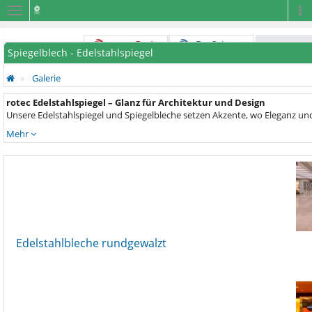
Navigation
Na
Spiegelblech - Edelstahlspiegel
Galerie
rotec Edelstahlspiegel – Glanz für Architektur und Design
Unsere Edelstahlspiegel und Spiegelbleche setzen Akzente, wo Eleganz un
Mehr
Edelstahlbleche rundgewalzt