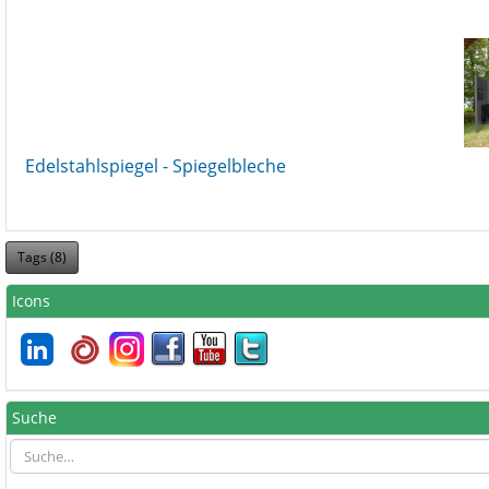
Edelstahlspiegel - Spiegelbleche
Tags (
8
)
Icons
Suche