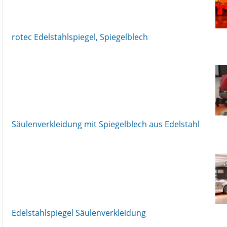
rotec Edelstahlspiegel, Spiegelblech
Säulenverkleidung mit Spiegelblech aus Edelstahl
Edelstahlspiegel Säulenverkleidung