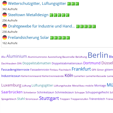
Wetterschutzgitter, Lüftungsgitter
342 Aufrufe
Steeltown Metalldesign
256 Aufrufe
Drahtgewebe für Industrie und Hand…
230 Aufrufe
Freilandsicherung Solar
162 Aufrufe
Berlin
Aluminium
Bl
Alu
Aluminiumroste
Ausstellung
Baustraße
Belüftung
Düssel
Dortmund
Doppelstabmatten
Doppelstabmattenzaun
Dachhauben
DIN
Frankfurt
Fassadengitterroste
Fassadenroste
gitterr
Fittkau
Flachdach
GFK
Gitter
Köln
Industriezaun
Kellertrennwand
Kellertrennwände
Lamellen
Lamellenfassade
Lame
Mü
Luxemburg
Lüftungsgitter
Montage
Lüftung
Lüftungshaube
Metallbau
mobile
Saarbrücken
Schinkelzaun
Schmiedezaun
Schuppengeflecht
Schiebetor
Schuppe
Sc
Stuttgart
Stahl
Tränenblech
Spiegelblech
Stromzaun
Treppen
Treppenstufen
Träne