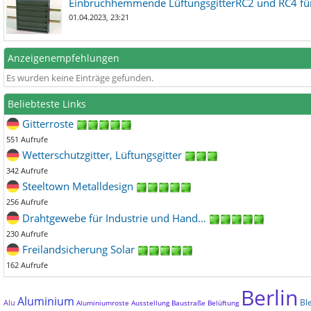
Einbruchhemmende LüftungsgitterRC2 und RC4 für
01.04.2023, 23:21
Anzeigenempfehlungen
Es wurden keine Einträge gefunden.
Beliebteste Links
Gitterroste
551 Aufrufe
Wetterschutzgitter, Lüftungsgitter
342 Aufrufe
Steeltown Metalldesign
256 Aufrufe
Drahtgewebe für Industrie und Hand…
230 Aufrufe
Freilandsicherung Solar
162 Aufrufe
Berlin
Aluminium
Bl
Alu
Aluminiumroste
Ausstellung
Baustraße
Belüftung