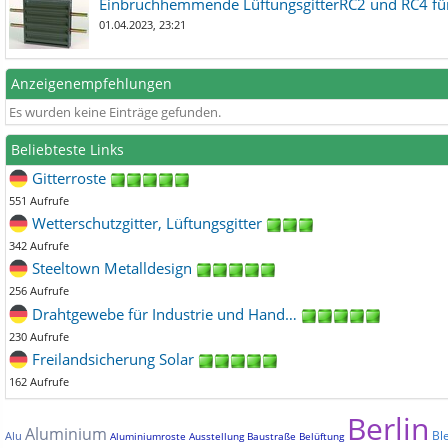
Einbruchhemmende LüftungsgitterRC2 und RC4 für
01.04.2023, 23:21
Anzeigenempfehlungen
Es wurden keine Einträge gefunden.
Beliebteste Links
Gitterroste
551 Aufrufe
Wetterschutzgitter, Lüftungsgitter
342 Aufrufe
Steeltown Metalldesign
256 Aufrufe
Drahtgewebe für Industrie und Hand…
230 Aufrufe
Freilandsicherung Solar
162 Aufrufe
Berlin
Aluminium
Bl
Alu
Aluminiumroste
Ausstellung
Baustraße
Belüftung