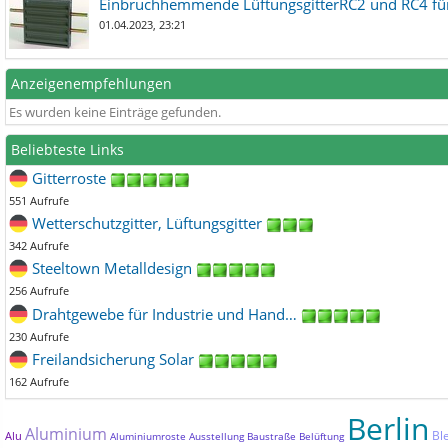
Einbruchhemmende LüftungsgitterRC2 und RC4 für
01.04.2023, 23:21
Anzeigenempfehlungen
Es wurden keine Einträge gefunden.
Beliebteste Links
Gitterroste
551 Aufrufe
Wetterschutzgitter, Lüftungsgitter
342 Aufrufe
Steeltown Metalldesign
256 Aufrufe
Drahtgewebe für Industrie und Hand…
230 Aufrufe
Freilandsicherung Solar
162 Aufrufe
Berlin
Aluminium
Bl
Alu
Aluminiumroste
Ausstellung
Baustraße
Belüftung