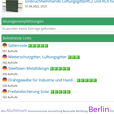
Einbruchhemmende LüftungsgitterRC2 und RC4 für
01.04.2023, 23:21
Anzeigenempfehlungen
Es wurden keine Einträge gefunden.
Beliebteste Links
Gitterroste
551 Aufrufe
Wetterschutzgitter, Lüftungsgitter
342 Aufrufe
Steeltown Metalldesign
256 Aufrufe
Drahtgewebe für Industrie und Hand…
230 Aufrufe
Freilandsicherung Solar
162 Aufrufe
Berlin
Aluminium
Bl
Alu
Aluminiumroste
Ausstellung
Baustraße
Belüftung