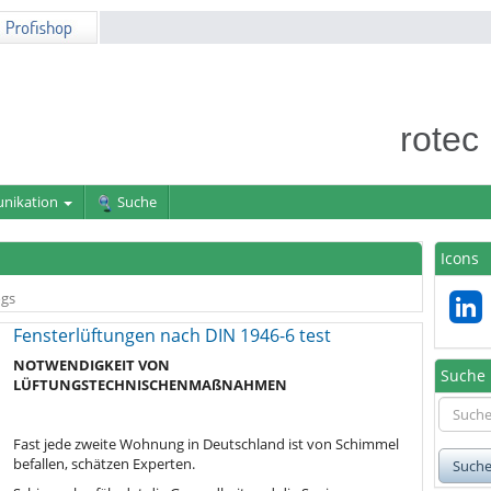
rotec
nikation
Suche
Icons
gs
Fensterlüftungen nach DIN 1946-6 test
NOTWENDIGKEIT
VON
Suche
LÜFTUNGSTECHNISCHEN
MAßNAHMEN
Fast jede zweite Wohnung in Deutschland ist von Schimmel
befallen, schätzen Experten.
Such