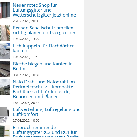
Neuer rotec Shop für
Lüftungsgitter und
Wetterschutzgitter jetzt online
25.05.2026, 20:06
Renson Schallschutzlamellen
richtig planen und vergleichen
19.05.2026, 13:22
Lichtkuppeln für Flachdächer
kaufen
10.02.2026, 11:49
Bleche biegen und Kanten in
Berlin
03.02.2026, 10:31
Nato Draht und Natodraht im
Perimeterschutz – kompakte
Fachübersicht für Industrie,
Behörden und Planer
16.01.2026, 20:44
Luftverteilung, Luftregelung und
Luftkomfort
27.04.2023, 10:50
Einbruchhemmende
LüftungsgitterRC2 und RC4 für
Rechenzentren von rotec Berlin