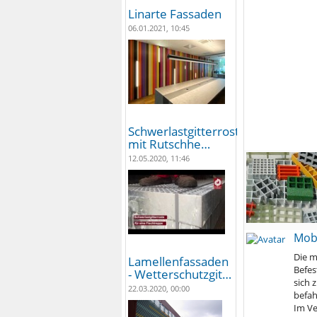
Linarte Fassaden
06.01.2021, 10:45
Schwerlastgitterroste
mit Rutschhe…
12.05.2020, 11:46
Mobi
Die m
Lamellenfassaden
Befes
- Wetterschutzgit…
sich 
22.03.2020, 00:00
befah
Im Ve