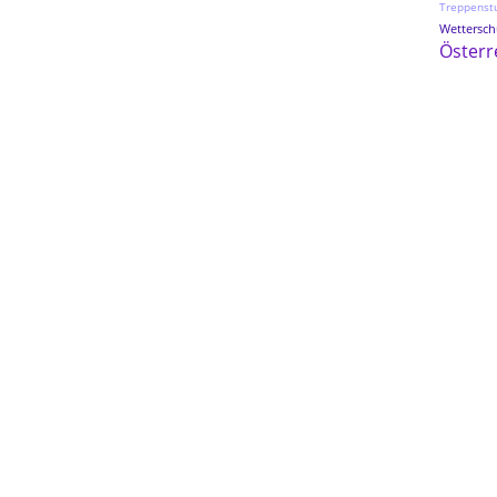
Treppenst
Wetterschu
Österr