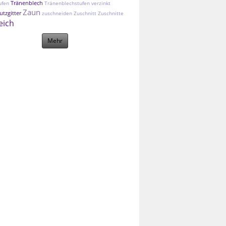
Tränenblech
ufen
Tränenblechstufen
verzinkt
Zaun
tzgitter
zuschneiden
Zuschnitt
Zuschnitte
eich
Mehr