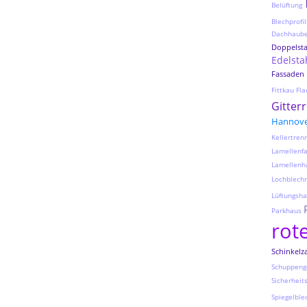
Belüftung
Blechprofil
Dachhaub
Doppelst
Edelsta
Fassaden
Fittkau
Fla
Gitter
Hannov
Kellertre
Lamellenf
Lamellenh
Lochblechr
Lüftungsh
Parkhaus
rot
Schinkelz
Schuppeng
Sicherheit
Spiegelble