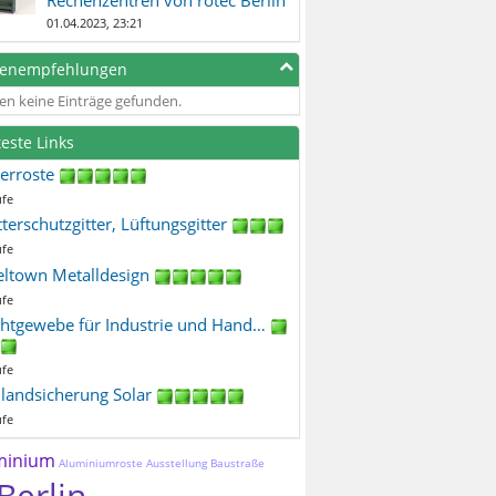
01.04.2023, 23:21
genempfehlungen
en keine Einträge gefunden.
teste Links
terroste
ufe
terschutzgitter, Lüftungsgitter
ufe
eltown Metalldesign
ufe
htgewebe für Industrie und Hand…
ufe
ilandsicherung Solar
ufe
minium
Aluminiumroste
Ausstellung
Baustraße
Berlin