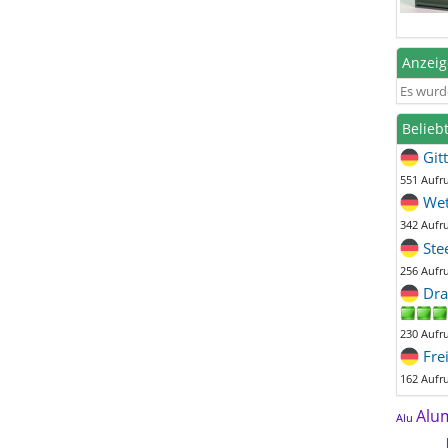
Anzei
Es wurd
Belieb
Git
551 Aufr
Wet
342 Aufr
Ste
256 Aufr
Dra
230 Aufr
Fre
162 Aufr
Alu
Alu