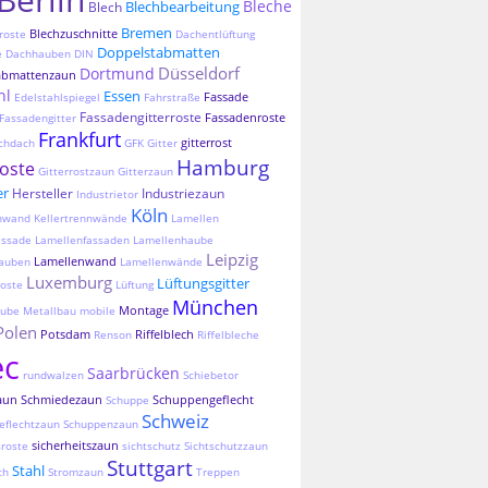
Bleche
Blechbearbeitung
Blech
Bremen
Blechzuschnitte
roste
Dachentlüftung
Doppelstabmatten
e
Dachhauben
DIN
Düsseldorf
Dortmund
abmattenzaun
hl
Essen
Fassade
Edelstahlspiegel
Fahrstraße
Fassadengitterroste
Fassadenroste
Fassadengitter
Frankfurt
gitterrost
chdach
GFK
Gitter
Hamburg
roste
Gitterrostzaun
Gitterzaun
er
Hersteller
Industriezaun
Industrietor
Köln
nnwand
Kellertrennwände
Lamellen
assade
Lamellenfassaden
Lamellenhaube
Leipzig
Lamellenwand
auben
Lamellenwände
Luxemburg
Lüftungsgitter
oste
Lüftung
München
Montage
aube
Metallbau
mobile
Polen
Potsdam
Riffelblech
Renson
Riffelbleche
ec
Saarbrücken
rundwalzen
Schiebetor
aun
Schmiedezaun
Schuppengeflecht
Schuppe
Schweiz
eflechtzaun
Schuppenzaun
sicherheitszaun
sroste
sichtschutz
Sichtschutzzaun
Stuttgart
Stahl
ch
Stromzaun
Treppen