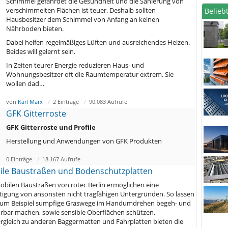
Schimmel gefährdet die Gesundheit und die Sanierung von
verschimmelten Flächen ist teuer. Deshalb sollten
Beliebt
Hausbesitzer dem Schimmel von Anfang an keinen
Nährboden bieten.
Dabei helfen regelmäßiges Lüften und ausreichendes Heizen.
Beides will gelernt sein.
In Zeiten teurer Energie reduzieren Haus- und
Wohnungsbesitzer oft die Raumtemperatur extrem. Sie
wollen dad…
von
Karl Marx
2 Einträge
90.083 Aufrufe
GFK Gitterroste
GFK Gitterroste und Profile
Herstellung und Anwendungen von GFK Produkten
0 Einträge
18.167 Aufrufe
le Baustraßen und Bodenschutzplatten
obilen Baustraßen von rotec Berlin ermöglichen eine
tigung von ansonsten nicht tragfähigen Untergründen. So lassen
zum Beispiel sumpfige Graswege im Handumdrehen begeh- und
rbar machen, sowie sensible Oberflächen schützen.
rgleich zu anderen Baggermatten und Fahrplatten bieten die