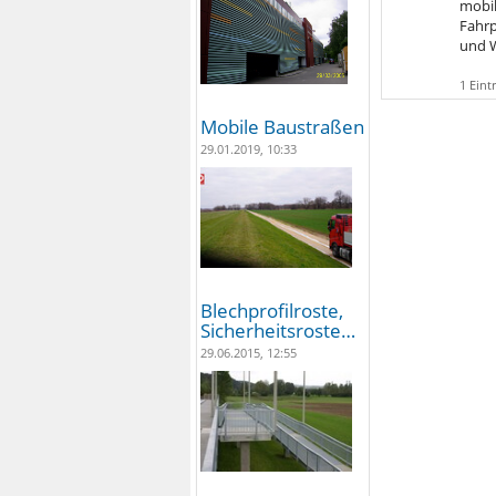
mobil
Fahrp
und W
1 Eint
Mobile Baustraßen
29.01.2019, 10:33
Blechprofilroste,
Sicherheitsroste…
29.06.2015, 12:55