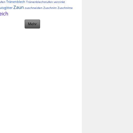
Tränenblech
ufen
Tränenblechstufen
verzinkt
Zaun
tzgitter
zuschneiden
Zuschnitt
Zuschnitte
eich
Mehr