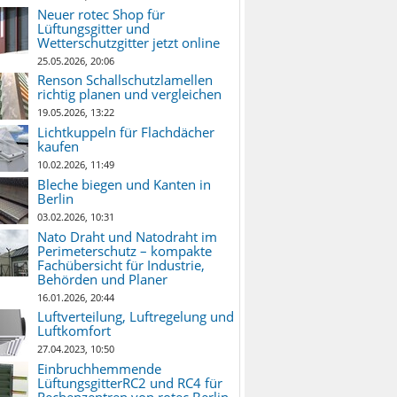
Neuer rotec Shop für
Lüftungsgitter und
Wetterschutzgitter jetzt online
25.05.2026, 20:06
Renson Schallschutzlamellen
richtig planen und vergleichen
19.05.2026, 13:22
Lichtkuppeln für Flachdächer
kaufen
10.02.2026, 11:49
Bleche biegen und Kanten in
Berlin
03.02.2026, 10:31
Nato Draht und Natodraht im
Perimeterschutz – kompakte
Fachübersicht für Industrie,
Behörden und Planer
16.01.2026, 20:44
Luftverteilung, Luftregelung und
Luftkomfort
27.04.2023, 10:50
Einbruchhemmende
LüftungsgitterRC2 und RC4 für
Rechenzentren von rotec Berlin