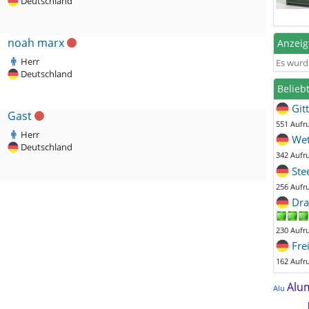
Deutschland
noah marx
Anzei
Herr
Es wurd
Deutschland
Belieb
Git
Gast
551 Aufr
Herr
Wet
Deutschland
342 Aufr
Ste
256 Aufr
Dra
230 Aufr
Fre
162 Aufr
Alu
Alu