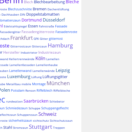
Bleche
Blechbearbeitung
Blech
Bremen
Blechzuschnitte
roste
Dachentlüftung
Doppelstabmatten
e
Dachhauben
DIN
Düsseldorf
Dortmund
abmattenzaun
hl
Essen
Fassade
Edelstahlspiegel
Fahrstraße
Fassadengitterroste
Fassadenroste
Fassadengitter
Frankfurt
gitterrost
chdach
GFK
Gitter
Hamburg
roste
Gitterrostzaun
Gitterzaun
er
Hersteller
Industriezaun
Industrietor
Köln
nnwand
Kellertrennwände
Lamellen
assade
Lamellenfassaden
Lamellenhaube
Leipzig
Lamellenwand
auben
Lamellenwände
Luxemburg
Lüftungsgitter
oste
Lüftung
München
Montage
aube
Metallbau
mobile
Polen
Potsdam
Riffelblech
Renson
Riffelbleche
ec
Saarbrücken
rundwalzen
Schiebetor
aun
Schmiedezaun
Schuppengeflecht
Schuppe
Schweiz
eflechtzaun
Schuppenzaun
sicherheitszaun
sroste
sichtschutz
Sichtschutzzaun
Stuttgart
Stahl
ch
Stromzaun
Treppen