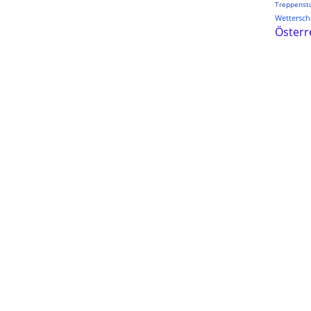
Treppenst
Wetterschu
Österr