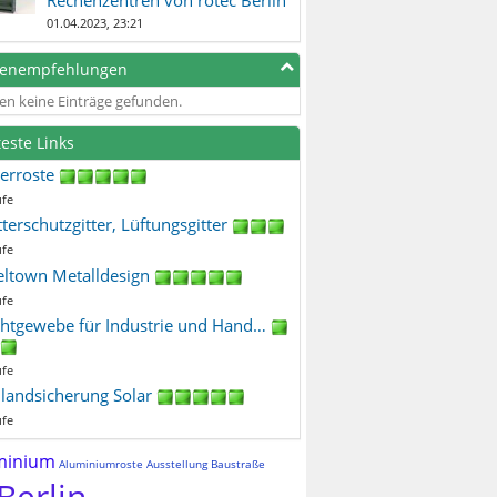
01.04.2023, 23:21
genempfehlungen
en keine Einträge gefunden.
teste Links
terroste
ufe
terschutzgitter, Lüftungsgitter
ufe
eltown Metalldesign
ufe
htgewebe für Industrie und Hand…
ufe
ilandsicherung Solar
ufe
minium
Aluminiumroste
Ausstellung
Baustraße
Berlin