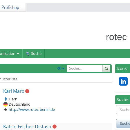
rotec
nikation
Suche
Icons
utzerliste
Karl Marx
Herr
Suche
Deutschland
http://www.rotec-berlin.de
Such
Katrin Fischer-Distaso