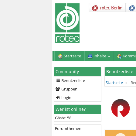
Startseite
Inhalte
Kommu
Community
Benutzerliste
Benutzerliste
Startseite
Ben
Gruppen
Login
Wer ist online?
Gäste: 58
Forumthemen