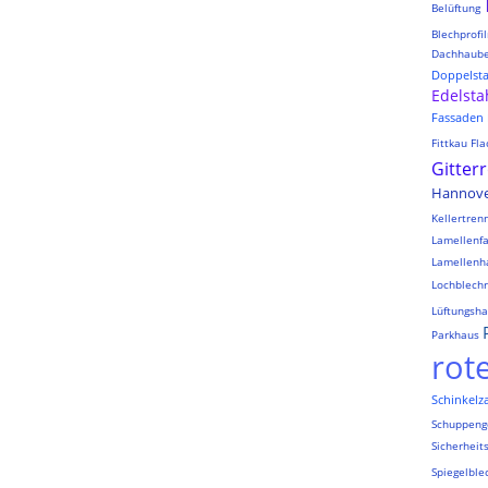
Belüftung
Blechprofil
Dachhaub
Doppelst
Edelsta
Fassaden
Fittkau
Fla
Gitter
Hannov
Kellertre
Lamellenf
Lamellenh
Lochblechr
Lüftungsh
Parkhaus
rot
Schinkelz
Schuppeng
Sicherheit
Spiegelble