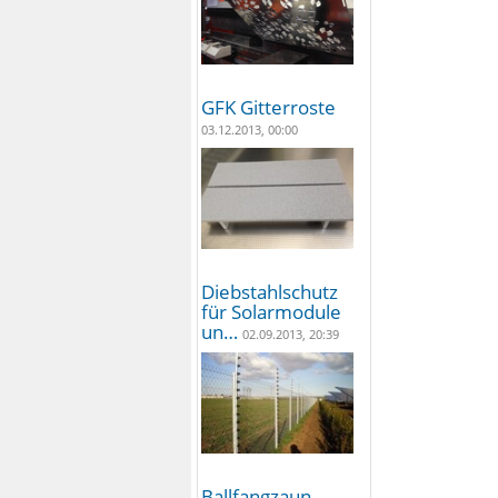
GFK Gitterroste
03.12.2013, 00:00
Diebstahlschutz
für Solarmodule
un…
02.09.2013, 20:39
Ballfangzaun