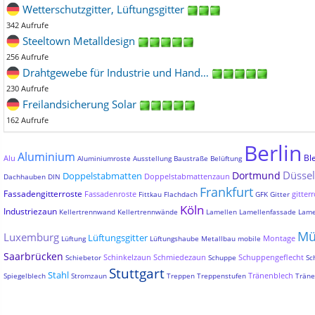
Wetterschutzgitter, Lüftungsgitter
342 Aufrufe
Steeltown Metalldesign
256 Aufrufe
Drahtgewebe für Industrie und Hand…
230 Aufrufe
Freilandsicherung Solar
162 Aufrufe
Berlin
Aluminium
Bl
Alu
Aluminiumroste
Ausstellung
Baustraße
Belüftung
Düssel
Dortmund
Doppelstabmatten
Doppelstabmattenzaun
Dachhauben
DIN
Frankfurt
Fassadengitterroste
Fassadenroste
gitterr
Fittkau
Flachdach
GFK
Gitter
Köln
Industriezaun
Kellertrennwand
Kellertrennwände
Lamellen
Lamellenfassade
Lame
Mü
Luxemburg
Lüftungsgitter
Montage
Lüftung
Lüftungshaube
Metallbau
mobile
Saarbrücken
Schinkelzaun
Schmiedezaun
Schuppengeflecht
Schiebetor
Schuppe
Sc
Stuttgart
Stahl
Tränenblech
Spiegelblech
Stromzaun
Treppen
Treppenstufen
Träne