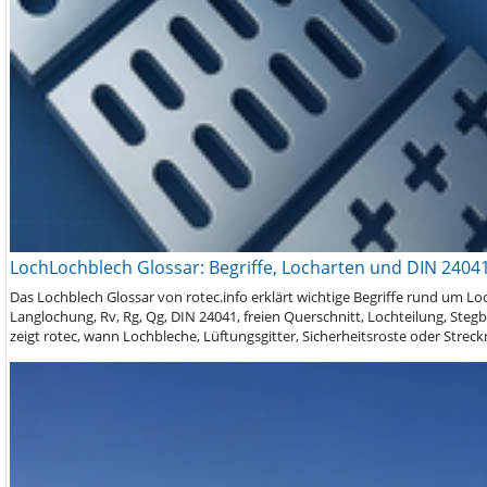
LochLochblech Glossar: Begriffe, Locharten und DIN 24041
Das Lochblech Glossar von rotec.info erklärt wichtige Begriffe rund um L
Langlochung, Rv, Rg, Qg, DIN 24041, freien Querschnitt, Lochteilung, Steg
zeigt rotec, wann Lochbleche, Lüftungsgitter, Sicherheitsroste oder Stre