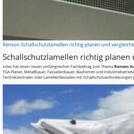
Renson Schallschutzlamellen richtig planen und vergleich
Schallschutzlamellen richtig planen
rotec hat einen neuen umfangreichen Fachbeitrag zum Thema
Renson Sc
TGA Planer, Metallbauer, Fassadenbauer, Bauherren und Industriebetrie
Technikzentralen oder Lamellenfassaden mit Schallschutzanforderungen 