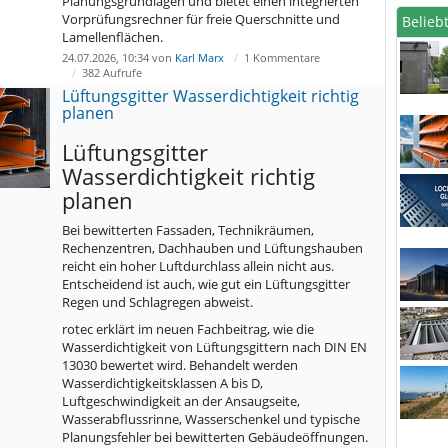
Planungsgrundlagen und bietet einen integrierten
Vorprüfungsrechner für freie Querschnitte und
Beliebt
Lamellenflächen.
24.07.2026, 10:34 von
Karl Marx
1 Kommentare
382 Aufrufe
Lüftungsgitter Wasserdichtigkeit richtig
planen
Lüftungsgitter
Wasserdichtigkeit richtig
planen
Bei bewitterten Fassaden, Technikräumen,
Rechenzentren, Dachhauben und Lüftungshauben
reicht ein hoher Luftdurchlass allein nicht aus.
Entscheidend ist auch, wie gut ein Lüftungsgitter
Regen und Schlagregen abweist.
rotec erklärt im neuen Fachbeitrag, wie die
Wasserdichtigkeit von Lüftungsgittern nach DIN EN
13030 bewertet wird. Behandelt werden
Wasserdichtigkeitsklassen A bis D,
Luftgeschwindigkeit an der Ansaugseite,
Wasserabflussrinne, Wasserschenkel und typische
Planungsfehler bei bewitterten Gebäudeöffnungen.