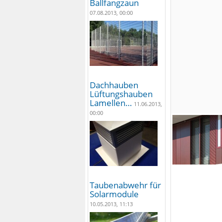
Ballfangzaun
07.08.2013, 00:00
Dachhauben
Lüftungshauben
Lamellen…
11.06.2013,
00:00
Taubenabwehr für
Solarmodule
10.05.2013, 11:13