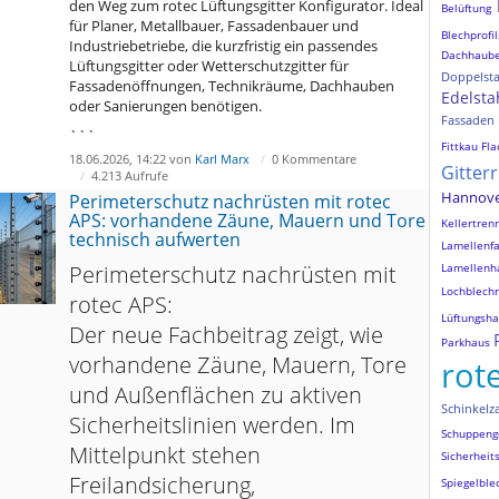
den Weg zum rotec Lüftungsgitter Konfigurator. Ideal
Belüftung
für Planer, Metallbauer, Fassadenbauer und
Blechprofil
Industriebetriebe, die kurzfristig ein passendes
Dachhaub
Lüftungsgitter oder Wetterschutzgitter für
Doppelst
Fassadenöffnungen, Technikräume, Dachhauben
Edelsta
oder Sanierungen benötigen.
Fassaden
```
Fittkau
Fla
18.06.2026, 14:22 von
Karl Marx
0 Kommentare
Gitter
4.213 Aufrufe
Hannov
Perimeterschutz nachrüsten mit rotec
APS: vorhandene Zäune, Mauern und Tore
Kellertre
technisch aufwerten
Lamellenf
Perimeterschutz nachrüsten mit
Lamellenh
Lochblechr
rotec APS:
Lüftungsh
Der neue Fachbeitrag zeigt, wie
Parkhaus
vorhandene Zäune, Mauern, Tore
rot
und Außenflächen zu aktiven
Schinkelz
Sicherheitslinien werden. Im
Schuppeng
Mittelpunkt stehen
Sicherheit
Freilandsicherung,
Spiegelble