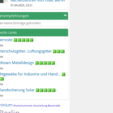
01.04.2023, 23:21
genempfehlungen
en keine Einträge gefunden.
teste Links
terroste
ufe
terschutzgitter, Lüftungsgitter
ufe
eltown Metalldesign
ufe
htgewebe für Industrie und Hand…
ufe
ilandsicherung Solar
ufe
minium
Aluminiumroste
Ausstellung
Baustraße
Berlin