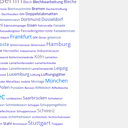
Bleche
Blechbearbeitung
Blech
Bremen
Blechzuschnitte
roste
Dachentlüftung
Doppelstabmatten
e
Dachhauben
DIN
Düsseldorf
Dortmund
abmattenzaun
hl
Essen
Fassade
Edelstahlspiegel
Fahrstraße
Fassadengitterroste
Fassadenroste
Fassadengitter
Frankfurt
gitterrost
chdach
GFK
Gitter
Hamburg
roste
Gitterrostzaun
Gitterzaun
er
Hersteller
Industriezaun
Industrietor
Köln
nnwand
Kellertrennwände
Lamellen
assade
Lamellenfassaden
Lamellenhaube
Leipzig
Lamellenwand
auben
Lamellenwände
Luxemburg
Lüftungsgitter
oste
Lüftung
München
Montage
aube
Metallbau
mobile
Polen
Potsdam
Riffelblech
Renson
Riffelbleche
ec
Saarbrücken
rundwalzen
Schiebetor
aun
Schmiedezaun
Schuppengeflecht
Schuppe
Schweiz
eflechtzaun
Schuppenzaun
sicherheitszaun
sroste
sichtschutz
Sichtschutzzaun
Stuttgart
Stahl
ch
Stromzaun
Treppen