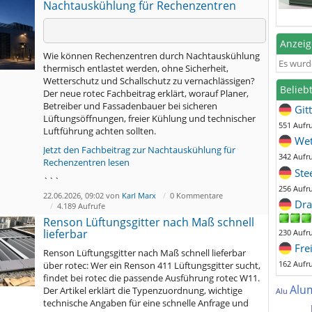
Nachtauskühlung für Rechenzentren
Anzei
Wie können Rechenzentren durch Nachtauskühlung
Es wurd
thermisch entlastet werden, ohne Sicherheit,
Wetterschutz und Schallschutz zu vernachlässigen?
Belieb
Der neue rotec Fachbeitrag erklärt, worauf Planer,
Betreiber und Fassadenbauer bei sicheren
Git
Lüftungsöffnungen, freier Kühlung und technischer
551 Aufr
Luftführung achten sollten.
Wet
Jetzt den Fachbeitrag zur Nachtauskühlung für
342 Aufr
Rechenzentren lesen
Ste
```
256 Aufr
22.06.2026, 09:02 von
Karl Marx
0 Kommentare
Dra
4.189 Aufrufe
Renson Lüftungsgitter nach Maß schnell
lieferbar
230 Aufr
Fre
Renson Lüftungsgitter nach Maß schnell lieferbar
162 Aufr
über rotec: Wer ein Renson 411 Lüftungsgitter sucht,
findet bei rotec die passende Ausführung rotec W11.
Alu
Der Artikel erklärt die Typenzuordnung, wichtige
Alu
technische Angaben für eine schnelle Anfrage und