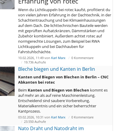
Erfahrung von rotec
Wenn du Lichtkuppeln bei rotec kaufst, profitierst du
von vielen Jahren Erfahrung in der Dachtechnik, in der
Schachtentrauchung und bei Klimaeinhaussungen
auf dem Dach. Die lichttechnischen Bauteile werden
mit geprüften Aufsatzkränzen, Dämmstärken und
Zubehör kombiniert. Außerdem achtet rotec auf
normgerechte Lösungen, zum Beispiel bei RWA
Lichtkuppeln und bei Dachhauben für
Fahrstuhlschächte.
10.02.2026, 11:49 von
Karl Marx
0 Kommentare
19.736 Aufrufe
Bleche biegen und Kanten in Berlin
Kanten und Biegen von Blechen in Berlin – CNC
Abkanten bei rotec
Beim
Kanten und Biegen von Blechen
kommt es
auf mehr an als auf reine Maschinenleistung.
Entscheidend sind saubere Vorbereitung,
Materialkenntnis und ein sicher beherrschter
Kantprozess.
03.02.2026, 10:31 von
Karl Marx
0 Kommentare
23.550 Aufrufe
Nato Draht und Natodraht im