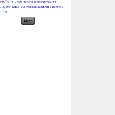
Tränenblech
ufen
Tränenblechstufen
verzinkt
Zaun
tzgitter
zuschneiden
Zuschnitt
Zuschnitte
eich
Mehr