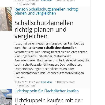
25.05.2026, 20:06 von
Karl Marx
0 Kommentare
4.122 Aufrufe
Renson Schallschutzlamellen richtig
planen und vergleichen
Schallschutzlamellen
richtig planen und
vergleichen
rotec hat einen neuen umfangreichen Fachbeitrag
zum Thema
Renson Schallschutzlamellen
veröffentlicht. Der Beitrag richtet sich an Architekten,
Planungsbüros, TGA Planer, Metallbauer,
Fassadenbauer, Bauherren und Industriebetriebe, die
technische Fassadenöffnungen, Dachaufbauten,
Dacheinhausungen, Technikzentralen oder
Lamellenfassaden mit Schallschutzanforderungen
planen.
19.05.2026, 13:22 von
Karl Marx
0 Kommentare
9.471 Aufrufe
Lichtkuppeln für Flachdächer kaufen
Lichtkuppeln kaufen mit der