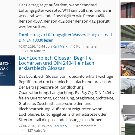
Der Beitrag zeigt außerdem, wann Standard
Lüftungsgitter wie rotec W11 sinnvoll sind und wann
wasserabweisende Spezialgitter wie Renson 450,
Renson 450V, Renson 452 oder Renson 412 geprüft
werden sollten.
Fachbeitrag zu Lüftungsgitter Wasserdichtigkeit nach
DIN EN 13030 lesen
10.07.2026, 10:44 von
Karl Marx
0 Kommentare
2.028 Aufrufe
LochLochblech Glossar: Begriffe,
Locharten und DIN 24041 einfach
erklärtblech Glossar
Das Lochblech Glossar von rotec.info erklärt wichtige
Begriffe rund um Lochbleche einfach und praxisnah.
Der Beitrag beschreibt Rundlochung,
Quadratlochung, Langlochung, Rv, Rg, Qg, DIN 24041,
freien Querschnitt, Lochteilung, Stegbreite, Sichtseite,
Gratseite, Zuschnitt, Laserschneiden und
Blechbearbeitung. Außerdem zeigt rotec, wann
Lochbleche, Lüftungsgitter, Sicherheitsroste oder
Streckmetall die passende Lösung sein können.
24.06.2026, 08:39 von
Karl Marx
0 Kommentare
4.127 Aufrufe