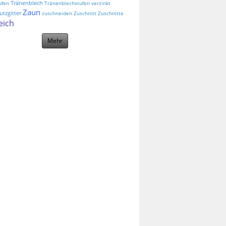
Tränenblech
ufen
Tränenblechstufen
verzinkt
Zaun
tzgitter
zuschneiden
Zuschnitt
Zuschnitte
eich
Mehr