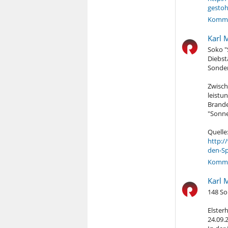
gestoh
Komme
Karl 
Soko "
Diebst
Sonder
Zwisch
leistu
Brande
"Sonne
Quelle
http:/
den-Sp
Komme
Karl 
148 So
Elster
24.09.