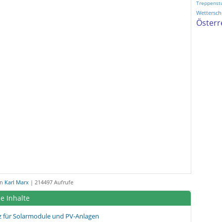
Treppenst
Wetterschu
Österr
on
Karl Marx
| 214497 Aufrufe
e Inhalte
z für Solarmodule und PV-Anlagen