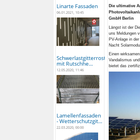
Linarte Fassaden
Die ultimative 
Photovoltaikanl
06.01.2021, 10:45
GmbH Berlin
Längst ist der Di
uns Meldungen vo
PV-Anlage in der 
Nacht Solarmodul
Einen wirksamen 
Schwerlastgitterroste
Vandalismus und 
mit Rutschhe…
bietet das zerti
12.05.2020, 11:46
Lamellenfassaden
- Wetterschutzgit…
22.03.2020, 00:00