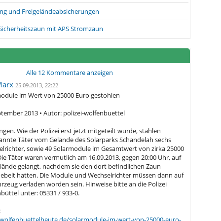
ung und Freigeländeabsicherungen
 Sicherheitszaun mit APS Stromzaun
Alle
12
Kommentare anzeigen
Marx
25.09.2013, 22:22
odule im Wert von 25000 Euro gestohlen
ptember 2013 • Autor: polizei-wolfenbuettel
gen. Wie der Polizei erst jetzt mitgeteilt wurde, stahlen
nnte Täter vom Gelände des Solarparks Schandelah sechs
lrichter, sowie 49 Solarmodule im Gesamtwert von zirka 25000
Die Täter waren vermutlich am 16.09.2013, gegen 20:00 Uhr, auf
lände gelangt, nachdem sie den dort befindlichen Zaun
ebelt hatten. Die Module und Wechselrichter müssen dann auf
hrzeug verladen worden sein. Hinweise bitte an die Polizei
büttel unter: 05331 / 933-0.
:
/wolfenbuettelheute.de/solarmodule-im-wert-von-25000-euro-