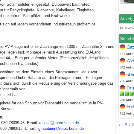
von Solarmodulen eingesetzt. Europaweit baut rotec
n für Recyclinghöfe, Klärwerke, Kabellager, Flughäfen,
chenzentren, Parkplätze und Kraftwerke.
Anzei
 sich auf jedem vorhandenen Industriezaun problemlos
Es wurd
Belieb
Git
ine PV-Anlage mit einer Zaunlänge von 1000 m, Zaunhöhe 2 m und
age liegen incl. Montage je nach Ausstattung und EU-Land
551 Aufr
d 44,-- Euro per laufender Meter. (Preis zuzüglich der gültigen
Wet
rechenden EU Landes)
342 Aufr
ewähren bei dem Einsatz eines Stromzaunes, wie zuvor
Ste
sprechend hohe Rabatte auf die Beitragssumme. Es liegen
256 Aufr
, dass sich durch die Reduzierung der Versicherungsbeiträge das
Dra
 innerhalb von
tisiert hat.
230 Aufr
ebote für den Schutz vor Diebstahl und Vandalismus in PV-
Fre
 Sie von:
162 Aufr
n,
. 030 78039 45, Email:
a.linse@rotec-berlin.de
Alu
Alu
. 030 7890913, Email:
g.huebner@rotec-berlin.de