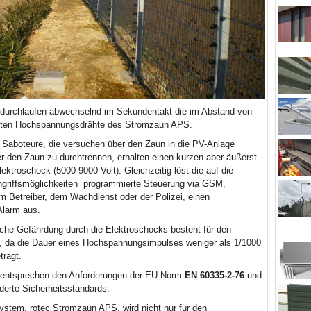
durchlaufen abwechselnd im Sekundentakt die im Abstand von
ten Hochspannungsdrähte des Stromzaun APS.
d Saboteure, die versuchen über den Zaun in die PV-Anlage
er den Zaun zu durchtrennen, erhalten einen kurzen aber äußerst
ktroschock (5000-9000 Volt). Gleichzeitig löst die auf die
griffsmöglichkeiten programmierte Steuerung via GSM,
m Betreiber, dem Wachdienst oder der Polizei, einen
Alarm aus.
iche Gefährdung durch die Elektroschocks besteht für den
ht, da die Dauer eines Hochspannungsimpulses weniger als 1/1000
trägt.
 entsprechen den Anforderungen der EU-Norm
EN 60335-2-76
und
orderte Sicherheitsstandards.
ystem, rotec Stromzaun APS, wird nicht nur für den