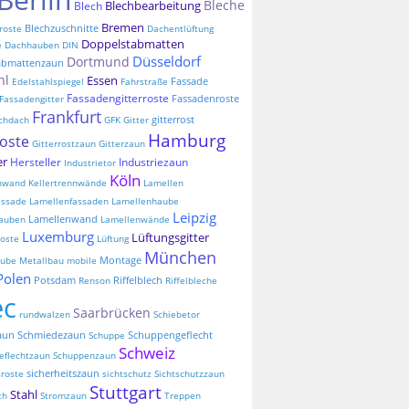
Bleche
Blechbearbeitung
Blech
Bremen
Blechzuschnitte
roste
Dachentlüftung
Doppelstabmatten
e
Dachhauben
DIN
Düsseldorf
Dortmund
abmattenzaun
hl
Essen
Fassade
Edelstahlspiegel
Fahrstraße
Fassadengitterroste
Fassadenroste
Fassadengitter
Frankfurt
gitterrost
chdach
GFK
Gitter
Hamburg
roste
Gitterrostzaun
Gitterzaun
er
Hersteller
Industriezaun
Industrietor
Köln
nnwand
Kellertrennwände
Lamellen
assade
Lamellenfassaden
Lamellenhaube
Leipzig
Lamellenwand
auben
Lamellenwände
Luxemburg
Lüftungsgitter
oste
Lüftung
München
Montage
aube
Metallbau
mobile
Polen
Potsdam
Riffelblech
Renson
Riffelbleche
ec
Saarbrücken
rundwalzen
Schiebetor
aun
Schmiedezaun
Schuppengeflecht
Schuppe
Schweiz
eflechtzaun
Schuppenzaun
sicherheitszaun
sroste
sichtschutz
Sichtschutzzaun
Stuttgart
Stahl
ch
Stromzaun
Treppen