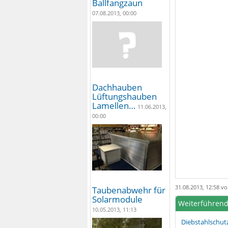
Ballfangzaun
07.08.2013, 00:00
Dachhauben
Lüftungshauben
Lamellen…
11.06.2013,
00:00
31.08.2013, 12:58 v
Taubenabwehr für
Solarmodule
Weiterführend
10.05.2013, 11:13
Diebstahlschut