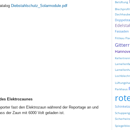
Belüftung
atalog
Diebstahlschutz_Solarmodule.pdf
Blechprofil
Dachhaub
Doppelst
Edelsta
Fassaden
Fittkau
Fla
Gitter
Hannov
Kellertre
Lamellenf
Lamellenh
Lochblechr
Lüftungsh
Parkhaus
rot
des Elektrozaunes
Schinkelz
eporter fast den Elektrozaun während der Reportage an und
ass der Zaun mit 6000 Volt geladen ist.
Schuppeng
Sicherheit
Spiegelble