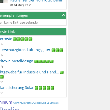
01.04.2023, 23:21
genempfehlungen
en keine Einträge gefunden.
teste Links
terroste
ufe
terschutzgitter, Lüftungsgitter
ufe
eltown Metalldesign
ufe
htgewebe für Industrie und Hand…
ufe
ilandsicherung Solar
ufe
minium
Aluminiumroste
Ausstellung
Baustraße
Berlin