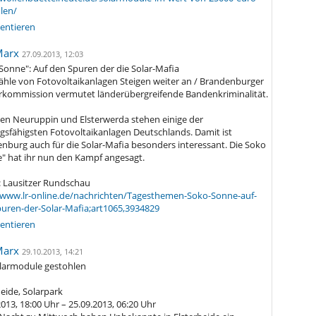
len/
ntieren
Marx
27.09.2013, 12:03
Sonne": Auf den Spuren der die Solar-Mafia
ähle von Fotovoltaikanlagen Steigen weiter an / Brandenburger
kommission vermutet länderübergreifende Bandenkriminalität.
en Neuruppin und Elsterwerda stehen einige der
ngsfähigsten Fotovoltaikanlagen Deutschlands. Damit ist
nburg auch für die Solar-Mafia besonders interessant. Die Soko
" hat ihr nun den Kampf angesagt.
: Lausitzer Rundschau
/www.lr-online.de/nachrichten/Tagesthemen-Soko-Sonne-auf-
uren-der-Solar-Mafia;art1065,3934829
ntieren
Marx
29.10.2013, 14:21
larmodule gestohlen
heide, Solarpark
2013, 18:00 Uhr – 25.09.2013, 06:20 Uhr