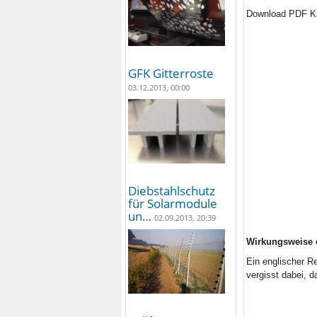
Download PDF K
GFK Gitterroste
03.12.2013, 00:00
Diebstahlschutz
für Solarmodule
un…
02.09.2013, 20:39
Wirkungsweise 
Ein englischer R
vergisst dabei, d