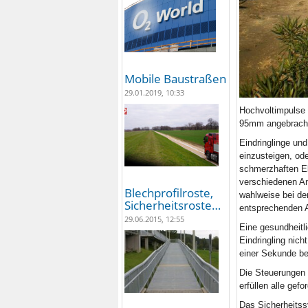
Mobile Baustraßen
29.01.2019, 10:33
Hochvoltimpulse 
95mm ange­brach
Eindringlinge un
einzusteigen, od
schmerzhaften Ele
verschiedenen An
Blechprofilroste,
wahlweise bei de
Sicherheitsroste…
entsprechenden 
29.06.2015, 12:55
Eine gesundheitl
Eindringling nic
einer Se­kunde be
Die Steuerungen
erfüllen alle gef
Das Sicherheitss