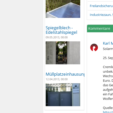
Freilandsicher
Industriezaun,
Spiegelblech -
Kommentare
Edelstahlspiegel
09.05.2013, 00:00
Karl 
Solarm
25. Se
Cremlin
unbeka
Müllplatzeinhausungen
Wechse
12.04.2013, 00:00
Euro. 
das Ge
aufgeh
ein Fa
Wolfen
Quelle
http:/