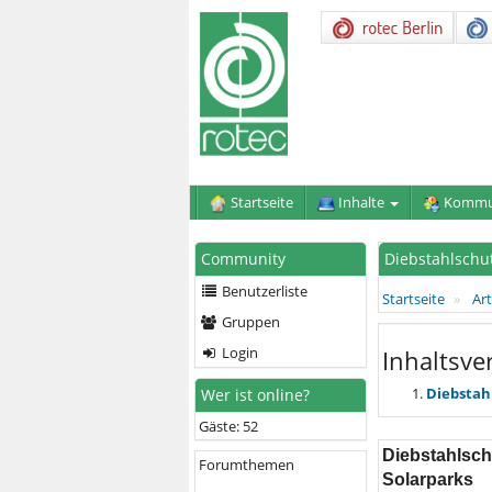
Startseite
Inhalte
Kommu
Community
Diebstahlschu
Benutzerliste
Startseite
Art
Gruppen
Login
Inhaltsve
Diebstah
Wer ist online?
Gäste: 52
Diebstahlsch
Forumthemen
Solarparks