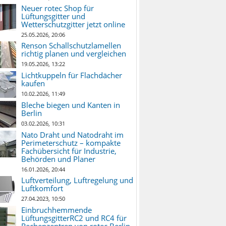
Neuer rotec Shop für
Lüftungsgitter und
Wetterschutzgitter jetzt online
25.05.2026, 20:06
Renson Schallschutzlamellen
richtig planen und vergleichen
19.05.2026, 13:22
Lichtkuppeln für Flachdächer
kaufen
10.02.2026, 11:49
Bleche biegen und Kanten in
Berlin
03.02.2026, 10:31
Nato Draht und Natodraht im
Perimeterschutz – kompakte
Fachübersicht für Industrie,
Behörden und Planer
16.01.2026, 20:44
Luftverteilung, Luftregelung und
Luftkomfort
27.04.2023, 10:50
Einbruchhemmende
LüftungsgitterRC2 und RC4 für
Rechenzentren von rotec Berlin