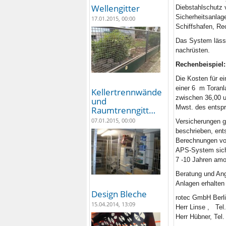
Wellengitter
Diebstahlschutz 
Sicherheitsanlage
17.01.2015, 00:00
Schiffshafen, Re
Das System lässt
nachrüsten.
Rechenbeispiel:
Die Kosten für e
einer 6 m Toranl
Kellertrennwände
zwischen 36,00 un
und
Mwst. des entsp
Raumtrenngitt…
07.01.2015, 00:00
Versicherungen g
beschrieben, ent
Berechnungen vor
APS-System sich
7 -10 Jahren amor
Beratung und Ang
Anlagen erhalten
Design Bleche
rotec GmbH Berli
15.04.2014, 13:09
Herr Linse , Tel
Herr Hübner, Tel