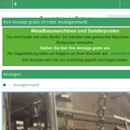
Navigation
Na
Ihre Anzeige gratis im rotec Anzeigenmarkt
Metallbaumaschinen und Sonderposten
Sie sind Kunde von rotec Berlin! Sie möchten eine gebrauchte Maschine 
Restposten verkaufen.
Stellen Sie hier Ihre Anzeige gratis ein.
Als Gegenleistung bitten wir lediglich um Ihren Backlink auf:
www.rotec-b
Ihre Anzeige wird von uns kurzfristig geprüft und freigeschaltet.
Anzeigen
Anzeigenmarkt