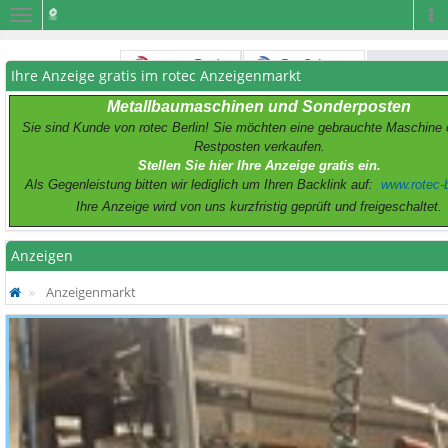
Navigation
Na
Ihre Anzeige gratis im rotec Anzeigenmarkt
Metallbaumaschinen und Sonderposten
Sie sind Kunde von rotec Berlin! Sie möchten eine gebrauchte Maschine 
Restposten verkaufen.
Stellen Sie hier Ihre Anzeige gratis ein.
Als Gegenleistung bitten wir lediglich um Ihren Backlink auf:
www.rotec-b
Ihre Anzeige wird von uns kurzfristig geprüft und freigeschaltet.
Anzeigen
Anzeigenmarkt