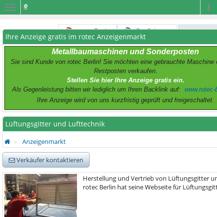
Navigation
Na
Ihre Anzeige gratis im rotec Anzeigenmarkt
Metallbaumaschinen und Sonderposten
Sie sind Kunde von rotec Berlin! Sie möchten eine gebrauchte Maschine 
Restposten verkaufen.
Stellen Sie hier Ihre Anzeige gratis ein.
Als Gegenleistung bitten wir lediglich um Ihren Backlink auf:
www.rotec-b
Ihre Anzeige wird von uns kurzfristig geprüft und freigeschaltet.
Lüftungsgitter und Lufttechnik
Anzeigenmarkt
Verkäufer kontaktieren
Herstellung und Vertrieb von Lüftungsgitter un
rotec Berlin hat seine Webseite für Lüftungsgit