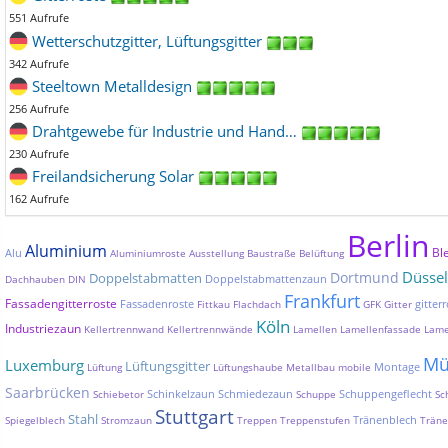
551 Aufrufe
Wetterschutzgitter, Lüftungsgitter
342 Aufrufe
Steeltown Metalldesign
256 Aufrufe
Drahtgewebe für Industrie und Hand…
230 Aufrufe
Freilandsicherung Solar
162 Aufrufe
Berlin
Aluminium
Bl
Alu
Aluminiumroste
Ausstellung
Baustraße
Belüftung
Düssel
Dortmund
Doppelstabmatten
Doppelstabmattenzaun
Dachhauben
DIN
Frankfurt
Fassadengitterroste
Fassadenroste
gitterr
Fittkau
Flachdach
GFK
Gitter
Köln
Industriezaun
Kellertrennwand
Kellertrennwände
Lamellen
Lamellenfassade
Lame
Mü
Luxemburg
Lüftungsgitter
Montage
Lüftung
Lüftungshaube
Metallbau
mobile
Saarbrücken
Schinkelzaun
Schmiedezaun
Schuppengeflecht
Schiebetor
Schuppe
Sc
Stuttgart
Stahl
Tränenblech
Spiegelblech
Stromzaun
Treppen
Treppenstufen
Träne