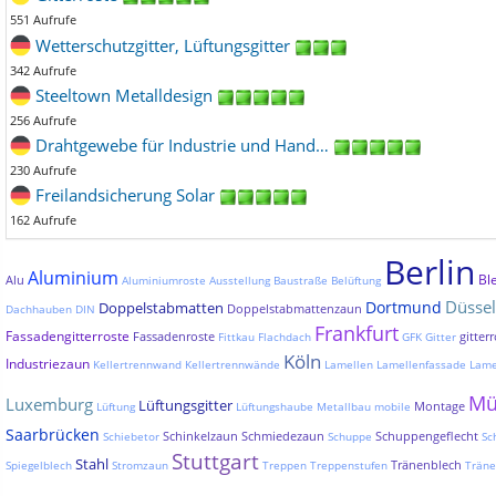
551 Aufrufe
Wetterschutzgitter, Lüftungsgitter
342 Aufrufe
Steeltown Metalldesign
256 Aufrufe
Drahtgewebe für Industrie und Hand…
230 Aufrufe
Freilandsicherung Solar
162 Aufrufe
Berlin
Aluminium
Bl
Alu
Aluminiumroste
Ausstellung
Baustraße
Belüftung
Düssel
Dortmund
Doppelstabmatten
Doppelstabmattenzaun
Dachhauben
DIN
Frankfurt
Fassadengitterroste
Fassadenroste
gitterr
Fittkau
Flachdach
GFK
Gitter
Köln
Industriezaun
Kellertrennwand
Kellertrennwände
Lamellen
Lamellenfassade
Lame
Mü
Luxemburg
Lüftungsgitter
Montage
Lüftung
Lüftungshaube
Metallbau
mobile
Saarbrücken
Schinkelzaun
Schmiedezaun
Schuppengeflecht
Schiebetor
Schuppe
Sc
Stuttgart
Stahl
Tränenblech
Spiegelblech
Stromzaun
Treppen
Treppenstufen
Träne