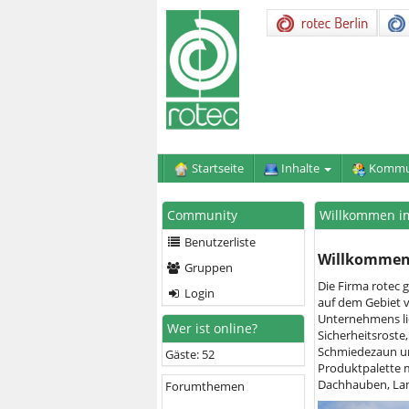
Startseite
Inhalte
Kommu
Community
Willkommen im
Benutzerliste
Willkommen 
Gruppen
Die Firma rotec 
Login
auf dem Gebiet 
Unternehmens lie
Wer ist online?
Sicherheitsroste,
Schmiedezaun und
Gäste: 52
Produktpalette m
Dachhauben, Lam
Forumthemen