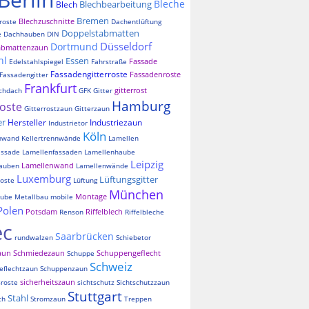
Bleche
Blechbearbeitung
Blech
Bremen
Blechzuschnitte
roste
Dachentlüftung
Doppelstabmatten
e
Dachhauben
DIN
Düsseldorf
Dortmund
abmattenzaun
hl
Essen
Fassade
Edelstahlspiegel
Fahrstraße
Fassadengitterroste
Fassadenroste
Fassadengitter
Frankfurt
gitterrost
chdach
GFK
Gitter
Hamburg
roste
Gitterrostzaun
Gitterzaun
er
Hersteller
Industriezaun
Industrietor
Köln
nnwand
Kellertrennwände
Lamellen
assade
Lamellenfassaden
Lamellenhaube
Leipzig
Lamellenwand
auben
Lamellenwände
Luxemburg
Lüftungsgitter
oste
Lüftung
München
Montage
aube
Metallbau
mobile
Polen
Potsdam
Riffelblech
Renson
Riffelbleche
ec
Saarbrücken
rundwalzen
Schiebetor
aun
Schmiedezaun
Schuppengeflecht
Schuppe
Schweiz
eflechtzaun
Schuppenzaun
sicherheitszaun
sroste
sichtschutz
Sichtschutzzaun
Stuttgart
Stahl
ch
Stromzaun
Treppen