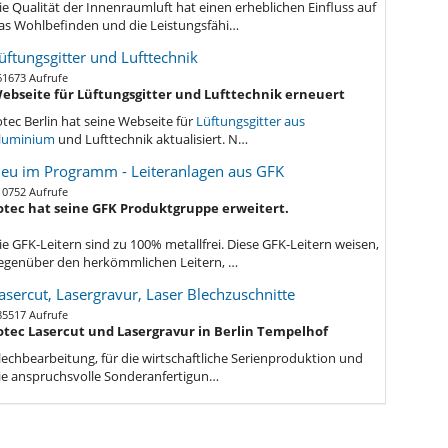
ie Qualität der Innenraumluft hat einen erheblichen Einfluss auf
as Wohlbefinden und die Leistungsfähi…
üftungsgitter und Lufttechnik
61673 Aufrufe
ebseite für Lüftungsgitter und Lufttechnik erneuert
otec Berlin hat seine Webseite für
Lüftungsgitter aus
luminium
und Lufttechnik aktualisiert. N…
eu im Programm - Leiteranlagen aus GFK
10752 Aufrufe
otec hat seine GFK Produktgruppe erweitert.
ie GFK-Leitern sind zu 100% metallfrei. Diese GFK-Leitern weisen,
egenüber den herkömmlichen Leitern, …
asercut, Lasergravur, Laser Blechzuschnitte
85517 Aufrufe
otec Lasercut und Lasergravur in Berlin Tempelhof
lechbe
arbeitung, für die wirtschaftliche Serienproduktion und
ie anspruchsvolle Sonderanfertigun…