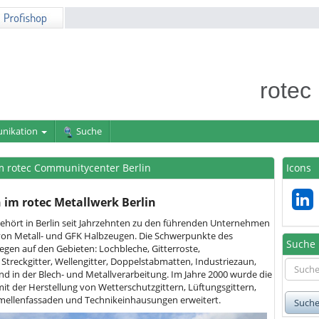
rotec
nikation
Suche
 rotec Communitycenter Berlin
Icons
im rotec Metallwerk Berlin
gehört in Berlin seit Jahrzehnten zu den führenden Unternehmen
von Metall- und GFK Halbzeugen. Die Schwerpunkte des
Suche
gen auf den Gebieten: Lochbleche, Gitterroste,
 Streckgitter, Wellengitter, Doppelstabmatten, Industriezaun,
 in der Blech- und Metallverarbeitung. Im Jahre 2000 wurde die
it der Herstellung von Wetterschutzgittern, Lüftungsgittern,
ellenfassaden und Technikeinhausungen erweitert.
Such