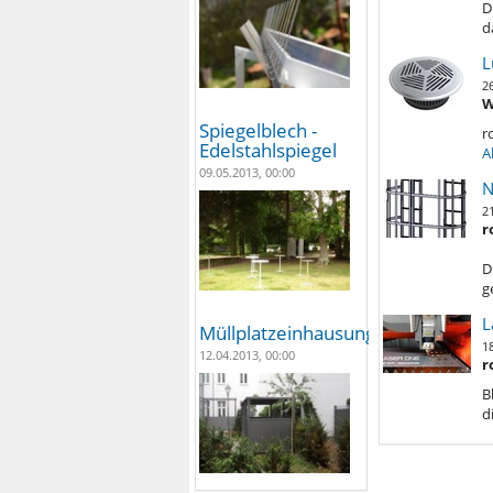
D
d
L
2
W
Spiegelblech -
r
Edelstahlspiegel
A
09.05.2013, 00:00
N
2
r
D
g
L
Müllplatzeinhausungen
1
12.04.2013, 00:00
r
B
d