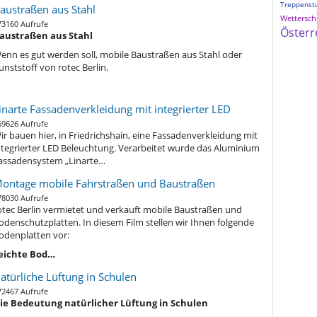
Treppenst
austraßen aus Stahl
Wetterschu
73160 Aufrufe
Österr
austraßen aus Stahl
enn es gut werden soll, mobile Baustraßen aus Stahl oder
unststoff von rotec Berlin.
inarte Fassadenverkleidung mit integrierter LED
69626 Aufrufe
ir bauen hier, in Friedrichshain, eine Fassadenverkleidung mit
ntegrierter LED Beleuchtung. Verarbeitet wurde das Aluminium
assadensystem „Linarte…
ontage mobile Fahrstraßen und Baustraßen
78030 Aufrufe
otec Berlin vermietet und verkauft mobile Baustraßen und
odenschutzplatten. In diesem Film stellen wir Ihnen folgende
odenplatten vor:
eichte Bod…
atürliche Lüftung in Schulen
72467 Aufrufe
ie Bedeutung natürlicher Lüftung in Schulen