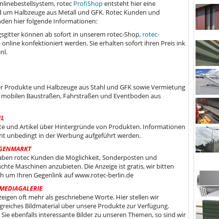
linebestellsystem, rotec
ProfiShop
entsteht hier eine
um Halbzeuge aus Metall und GFK. Rotec Kunden und
nden hier folgende Informationen:
gitter können ab sofort in unserem rotec-Shop,
rotec-
e
online konfektioniert werden. Sie erhalten sofort ihren Preis ink
nl.
er Produkte und Halbzeuge aus Stahl und GFK sowie Vermietung
 mobilen Baustraßen, Fahrstraßen und Eventboden aus
EL
te und Artikel über Hintergründe von Produkten. Informationen
cht unbedingt in der Werbung aufgeführt werden.
GENMARKT
aben rotec Kunden die Möglichkeit, Sonderposten und
chte Maschinen anzubieten. Die Anzeige ist gratis, wir bitten
ich um Ihren Gegenlink auf www.rotec-berlin.de
MEDIAGALERIE
zeigen oft mehr als geschriebene Worte. Hier stellen wir
reiches Bildmaterial über unsere Produkte zur Verfügung.
Sie ebenfalls interessante Bilder zu unseren Themen, so sind wir