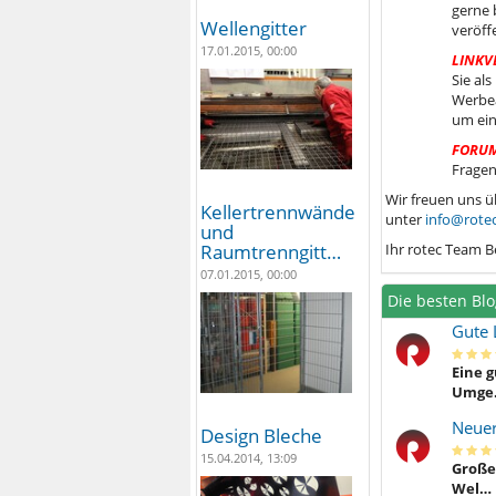
gerne 
Wellengitter
veröff
17.01.2015, 00:00
LINKV
Sie al
Werbea
um ein
FORU
Fragen
Wir freuen uns ü
Kellertrennwände
unter
info@rotec
und
Ihr rotec Team B
Raumtrenngitt…
07.01.2015, 00:00
Die besten Blo
Gute 
Eine g
Umge
Neuer
Design Bleche
15.04.2014, 13:09
Großer
Wel…