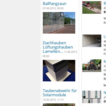
Ballfangzaun
B
4
07.08.2013, 00:00
B
W
K
L
4
Dachhauben
W
Lüftungshauben
i
Lamellen…
11.06.2013,
F
00:00
M
3
r
B
B
L
Taubenabwehr für
N
Solarmodule
2
10.05.2013, 11:13
D