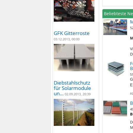
Beliebteste N
M
5
GFK Gitterroste
M
03.12.2013, 00:00
V
D
F
B
5
G
Diebstahlschutz
E
für Solarmodule
un…
r
02.09.2013, 20:39
B
4
B
D
M