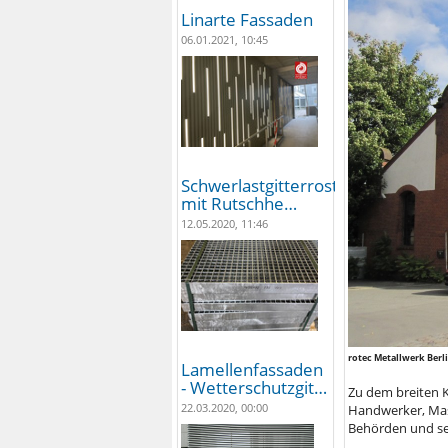
Linarte Fassaden
06.01.2021, 10:45
Schwerlastgitterroste
mit Rutschhe…
12.05.2020, 11:46
rotec Metallwerk Berl
Lamellenfassaden
- Wetterschutzgit…
Zu dem breiten 
22.03.2020, 00:00
Handwerker, Mas
Behörden und sei