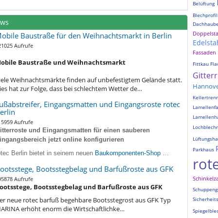
Belüftung
Blechprofil
ews
Dachhaub
Doppelst
obile Baustraße für den Weihnachtsmarkt in Berlin
Edelsta
21025 Aufrufe
Fassaden
obile Baustraße und Weihnachtsmarkt
Fittkau
Fla
Gitter
iele Weihnachtsmärkte finden auf unbefestigtem Gelände statt.
Hannov
ies hat zur Folge, dass bei schlechtem Wetter de…
Kellertre
ußabstreifer, Eingangsmatten und Eingangsroste rotec
Lamellenf
erlin
Lamellenh
15959 Aufrufe
Lochblechr
itterroste und Eingangsmatten für einen sauberen
Lüftungsh
ingangsbereich jetzt online konfigurieren
Parkhaus
otec Berlin bietet in seinem neuen
Baukomponenten-Shop
…
rot
ootsstege, Bootsstegbelag und Barfußroste aus GFK
Schinkelz
95878 Aufrufe
ootsstege, Bootsstegbelag und Barfußroste aus GFK
Schuppeng
er neue rotec barfuß begehbare Bootsstegrost aus GFK Typ
Sicherheit
ARINA erhöht enorm die Wirtschaftlichke…
Spiegelble