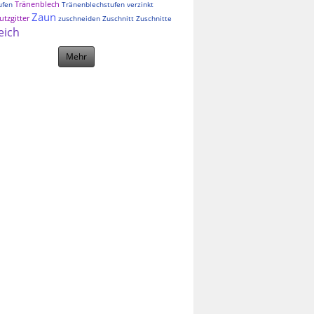
Tränenblech
ufen
Tränenblechstufen
verzinkt
Zaun
tzgitter
zuschneiden
Zuschnitt
Zuschnitte
eich
Mehr