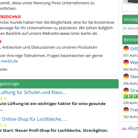
bereit, diese unter Nennung Ihres Unternehmens zu
entlichen.
ERZEICHNIS
Anzei
s rotec Kunde haben hier die Möglichkeit, eine für Sie kostenlose
nzeige für Ihr Unternehmen zu platzieren. Wir bitten lediglich
Es wurd
en Backlink auf unsere Webseite www.rotec-berlin.de
Belieb
M
, Antworten und Diskussionen zu unseren Produkten
Git
ber Ihre rege Teilnahmen. Fragen beantworten wir gerne
551 Aufr
-berlin.de
Wet
erlin
342 Aufr
Ste
geinträge
256 Aufr
Dra
Lüftung für Schulen und Klass…
230 Aufr
ute Lüftung ist ein wichtiger Faktor für eine gesunde
…
Fre
162 Aufr
 Online-Shop für Lochbleche, …
Alu
Alu
 Start: Neuer Profi-Shop für Lochbleche, Streckgitter,