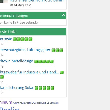
01.04.2023, 23:21
genempfehlungen
en keine Einträge gefunden.
teste Links
terroste
ufe
terschutzgitter, Lüftungsgitter
ufe
eltown Metalldesign
ufe
htgewebe für Industrie und Hand…
ufe
ilandsicherung Solar
ufe
minium
Aluminiumroste
Ausstellung
Baustraße
Berlin