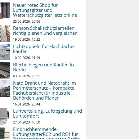
Neuer rotec Shop für
Lüftungsgitter und
Wetterschutzgitter jetzt online
25.05.2026, 20:06
Renson Schallschutzlamellen
richtig planen und vergleichen
19.05.2026, 13:22
Lichtkuppeln für Flachdächer
kaufen
10.02.2026, 11:49
Bleche biegen und Kanten in
Berlin
03.02.2026, 10:31
Nato Draht und Natodraht im
Perimeterschutz – kompakte
Fachübersicht für Industrie,
Behörden und Planer
16.01.2026, 20:44
Luftverteilung, Luftregelung und
Luftkomfort
27.04.2023, 10:50
Einbruchhemmende
LüftungsgitterRC2 und RC4 für
Rechenzentren von rotec Berlin