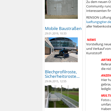
Zu dem neuen On
Community rund 
Interessenten fi
RENSON Lüftungs
lueftungsgiter.d
aller Nebenkoste
Mobile Baustraßen
29.01.2019, 10:33
NEWS
Vorstellung neu
und Verkauf von
Kunststoff
ARTIK
Refera
die ni
Blechprofilroste,
ANZEI
Sicherheitsroste…
Hier h
29.06.2015, 12:55
gebrau
ledigl
MULTI
Fotos 
umfang
Haben 