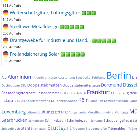
551 Aufrufe
Wetterschutzgitter, Lüftungsgitter
342 Aufrufe
Steeltown Metalldesign
256 Aufrufe
Drahtgewebe für Industrie und Hand…
230 Aufrufe
Freilandsicherung Solar
162 Aufrufe
Berlin
Aluminium
Bl
Alu
Aluminiumroste
Ausstellung
Baustraße
Belüftung
Düssel
Dortmund
Doppelstabmatten
Doppelstabmattenzaun
Dachhauben
DIN
Frankfurt
Fassadengitterroste
Fassadenroste
gitterr
Fittkau
Flachdach
GFK
Gitter
Köln
Industriezaun
Kellertrennwand
Kellertrennwände
Lamellen
Lamellenfassade
Lame
Mü
Luxemburg
Lüftungsgitter
Montage
Lüftung
Lüftungshaube
Metallbau
mobile
Saarbrücken
Schinkelzaun
Schmiedezaun
Schuppengeflecht
Schiebetor
Schuppe
Sc
Stuttgart
Stahl
Tränenblech
Spiegelblech
Stromzaun
Treppen
Treppenstufen
Träne