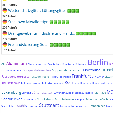
551 Aufrufe
Wetterschutzgitter, Lüftungsgitter
342 Aufrufe
Steeltown Metalldesign
256 Aufrufe
Drahtgewebe für Industrie und Hand…
230 Aufrufe
Freilandsicherung Solar
162 Aufrufe
Berlin
Aluminium
Bl
Alu
Aluminiumroste
Ausstellung
Baustraße
Belüftung
Düssel
Dortmund
Doppelstabmatten
Doppelstabmattenzaun
Dachhauben
DIN
Frankfurt
Fassadengitterroste
Fassadenroste
gitterr
Fittkau
Flachdach
GFK
Gitter
Köln
Industriezaun
Kellertrennwand
Kellertrennwände
Lamellen
Lamellenfassade
Lame
Mü
Luxemburg
Lüftungsgitter
Montage
Lüftung
Lüftungshaube
Metallbau
mobile
Saarbrücken
Schinkelzaun
Schmiedezaun
Schuppengeflecht
Schiebetor
Schuppe
Sc
Stuttgart
Stahl
Tränenblech
Spiegelblech
Stromzaun
Treppen
Treppenstufen
Träne