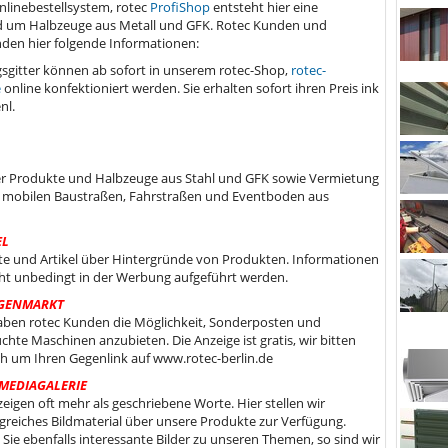
linebestellsystem, rotec
ProfiShop
entsteht hier eine
um Halbzeuge aus Metall und GFK. Rotec Kunden und
nden hier folgende Informationen:
gitter können ab sofort in unserem rotec-Shop,
rotec-
e
online konfektioniert werden. Sie erhalten sofort ihren Preis ink
nl.
er Produkte und Halbzeuge aus Stahl und GFK sowie Vermietung
 mobilen Baustraßen, Fahrstraßen und Eventboden aus
EL
te und Artikel über Hintergründe von Produkten. Informationen
cht unbedingt in der Werbung aufgeführt werden.
GENMARKT
aben rotec Kunden die Möglichkeit, Sonderposten und
chte Maschinen anzubieten. Die Anzeige ist gratis, wir bitten
ich um Ihren Gegenlink auf www.rotec-berlin.de
MEDIAGALERIE
zeigen oft mehr als geschriebene Worte. Hier stellen wir
reiches Bildmaterial über unsere Produkte zur Verfügung.
Sie ebenfalls interessante Bilder zu unseren Themen, so sind wir