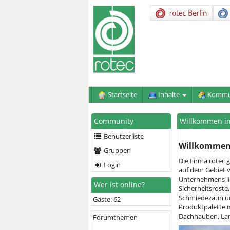
Startseite
Inhalte
Kommu
Community
Willkommen im
Benutzerliste
Willkommen 
Gruppen
Die Firma rotec 
Login
auf dem Gebiet 
Unternehmens lie
Wer ist online?
Sicherheitsroste,
Schmiedezaun und
Gäste: 62
Produktpalette m
Dachhauben, Lam
Forumthemen