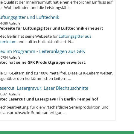
ie Qualität der Innenraumluft hat einen erheblichen Einfluss auf
as Wohlbefinden und die Leistungsfähi…
üftungsgitter und Lufttechnik
61680 Aufrufe
ebseite für Lüftungsgitter und Lufttechnik erneuert
otec Berlin hat seine Webseite für
Lüftungsgitter aus
luminium
und Lufttechnik aktualisiert. N…
eu im Programm - Leiteranlagen aus GFK
10754 Aufrufe
otec hat seine GFK Produktgruppe erweitert.
ie GFK-Leitern sind zu 100% metallfrei. Diese GFK-Leitern weisen,
egenüber den herkömmlichen Leitern, …
asercut, Lasergravur, Laser Blechzuschnitte
85561 Aufrufe
otec Lasercut und Lasergravur in Berlin Tempelhof
lechbe
arbeitung, für die wirtschaftliche Serienproduktion und
ie anspruchsvolle Sonderanfertigun…