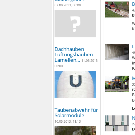
B
07.08.2013, 00:00
4
B
W
K
L
Dachhauben
4
Lüftungshauben
W
Lamellen…
11.06.2013,
i
00:00
F
M
3
r
B
B
L
Taubenabwehr für
Solarmodule
N
10.05.2013, 11:13
2
D