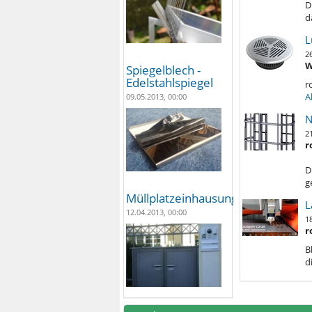
D
d
L
2
W
Spiegelblech -
Edelstahlspiegel
r
A
09.05.2013, 00:00
N
2
r
D
g
Müllplatzeinhausungen
L
12.04.2013, 00:00
1
r
B
d