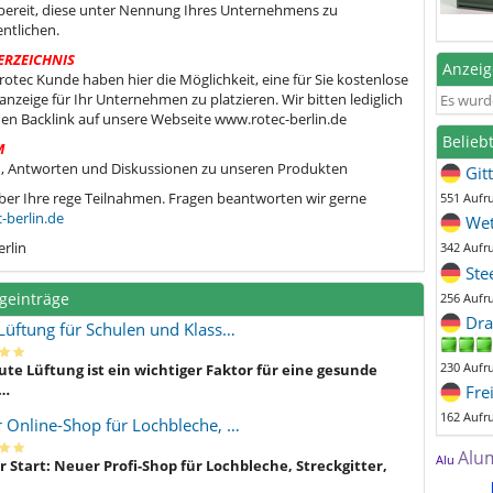
bereit, diese unter Nennung Ihres Unternehmens zu
entlichen.
ERZEICHNIS
Anzei
s rotec Kunde haben hier die Möglichkeit, eine für Sie kostenlose
nzeige für Ihr Unternehmen zu platzieren. Wir bitten lediglich
Es wurd
en Backlink auf unsere Webseite www.rotec-berlin.de
Belieb
M
, Antworten und Diskussionen zu unseren Produkten
Git
ber Ihre rege Teilnahmen. Fragen beantworten wir gerne
551 Aufr
-berlin.de
Wet
erlin
342 Aufr
Ste
geinträge
256 Aufr
Dra
Lüftung für Schulen und Klass…
230 Aufr
ute Lüftung ist ein wichtiger Faktor für eine gesunde
…
Fre
162 Aufr
 Online-Shop für Lochbleche, …
Alu
Alu
 Start: Neuer Profi-Shop für Lochbleche, Streckgitter,