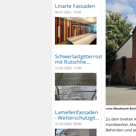
Linarte Fassaden
06.01.2021, 10:45
Schwerlastgitterroste
mit Rutschhe…
12.05.2020, 11:46
rotec Metallwerk Berl
Lamellenfassaden
- Wetterschutzgit…
Zu dem breiten 
22.03.2020, 00:00
Handwerker, Mas
Behörden und sei