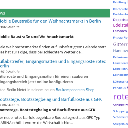
Belüftung
Blechprofil
ews
Dachhaub
Doppelst
obile Baustraße für den Weihnachtsmarkt in Berlin
Edelsta
21065 Aufrufe
Fassaden
obile Baustraße und Weihnachtsmarkt
Fittkau
Fla
Gitter
iele Weihnachtsmärkte finden auf unbefestigtem Gelände statt.
Hannov
ies hat zur Folge, dass bei schlechtem Wetter de…
Kellertre
ußabstreifer, Eingangsmatten und Eingangsroste rotec
Lamellenf
erlin
Lamellenh
16019 Aufrufe
Lochblechr
itterroste und Eingangsmatten für einen sauberen
Lüftungsh
ingangsbereich jetzt online konfigurieren
Parkhaus
otec Berlin bietet in seinem neuen
Baukomponenten-Shop
…
rot
ootsstege, Bootsstegbelag und Barfußroste aus GFK
Schinkelz
95882 Aufrufe
ootsstege, Bootsstegbelag und Barfußroste aus GFK
Schuppeng
er neue rotec barfuß begehbare Bootsstegrost aus GFK Typ
Sicherheit
ARINA erhöht enorm die Wirtschaftlichke…
Spiegelble