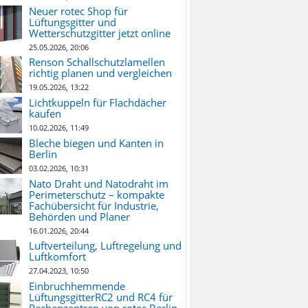
Neuer rotec Shop für
Lüftungsgitter und
Wetterschutzgitter jetzt online
25.05.2026, 20:06
Renson Schallschutzlamellen
richtig planen und vergleichen
19.05.2026, 13:22
Lichtkuppeln für Flachdächer
kaufen
10.02.2026, 11:49
Bleche biegen und Kanten in
Berlin
03.02.2026, 10:31
Nato Draht und Natodraht im
Perimeterschutz – kompakte
Fachübersicht für Industrie,
Behörden und Planer
16.01.2026, 20:44
Luftverteilung, Luftregelung und
Luftkomfort
27.04.2023, 10:50
Einbruchhemmende
LüftungsgitterRC2 und RC4 für
Rechenzentren von rotec Berlin