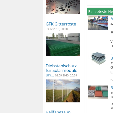
Beliebteste N
M
GFK Gitterroste
5
03.12.2013, 00:00
M
V
D
F
B
5
Diebstahlschutz
G
für Solarmodule
E
un…
02.09.2013, 20:39
r
B
4
B
D
M
Ballfangzaun