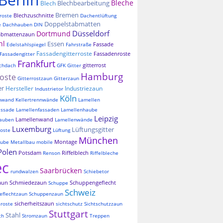
Bleche
Blechbearbeitung
Blech
Bremen
Blechzuschnitte
roste
Dachentlüftung
Doppelstabmatten
e
Dachhauben
DIN
Düsseldorf
Dortmund
abmattenzaun
hl
Essen
Fassade
Edelstahlspiegel
Fahrstraße
Fassadengitterroste
Fassadenroste
Fassadengitter
Frankfurt
gitterrost
chdach
GFK
Gitter
Hamburg
roste
Gitterrostzaun
Gitterzaun
er
Hersteller
Industriezaun
Industrietor
Köln
nnwand
Kellertrennwände
Lamellen
assade
Lamellenfassaden
Lamellenhaube
Leipzig
Lamellenwand
auben
Lamellenwände
Luxemburg
Lüftungsgitter
oste
Lüftung
München
Montage
aube
Metallbau
mobile
Polen
Potsdam
Riffelblech
Renson
Riffelbleche
ec
Saarbrücken
rundwalzen
Schiebetor
aun
Schmiedezaun
Schuppengeflecht
Schuppe
Schweiz
eflechtzaun
Schuppenzaun
sicherheitszaun
sroste
sichtschutz
Sichtschutzzaun
Stuttgart
Stahl
ch
Stromzaun
Treppen