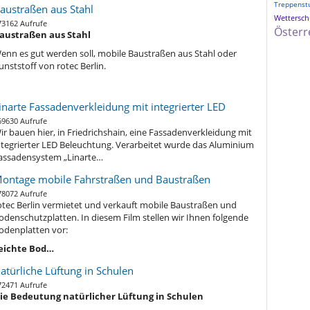
Treppenst
austraßen aus Stahl
Wetterschu
73162 Aufrufe
Österr
austraßen aus Stahl
enn es gut werden soll, mobile Baustraßen aus Stahl oder
unststoff von rotec Berlin.
inarte Fassadenverkleidung mit integrierter LED
69630 Aufrufe
ir bauen hier, in Friedrichshain, eine Fassadenverkleidung mit
ntegrierter LED Beleuchtung. Verarbeitet wurde das Aluminium
assadensystem „Linarte…
ontage mobile Fahrstraßen und Baustraßen
78072 Aufrufe
otec Berlin vermietet und verkauft mobile Baustraßen und
odenschutzplatten. In diesem Film stellen wir Ihnen folgende
odenplatten vor:
eichte Bod…
atürliche Lüftung in Schulen
72471 Aufrufe
ie Bedeutung natürlicher Lüftung in Schulen