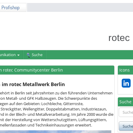
rotec
nikation
Suche
 rotec Communitycenter Berlin
Icons
im rotec Metallwerk Berlin
gehört in Berlin seit Jahrzehnten zu den führenden Unternehmen
von Metall- und GFK Halbzeugen. Die Schwerpunkte des
Suche
gen auf den Gebieten: Lochbleche, Gitterroste,
 Streckgitter, Wellengitter, Doppelstabmatten, Industriezaun,
 in der Blech- und Metallverarbeitung. Im Jahre 2000 wurde die
it der Herstellung von Wetterschutzgittern, Lüftungsgittern,
ellenfassaden und Technikeinhausungen erweitert.
Such