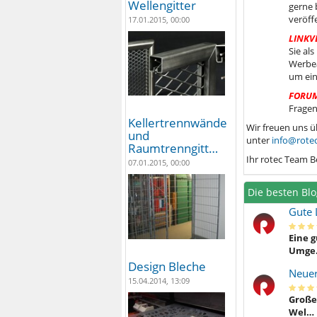
Wellengitter
gerne 
veröff
17.01.2015, 00:00
LINKV
Sie al
Werbea
um ein
FORU
Fragen
Kellertrennwände
Wir freuen uns ü
und
unter
info@rotec
Raumtrenngitt…
Ihr rotec Team B
07.01.2015, 00:00
Die besten Blo
Gute 
Eine g
Umge
Design Bleche
Neuer
15.04.2014, 13:09
Großer
Wel…