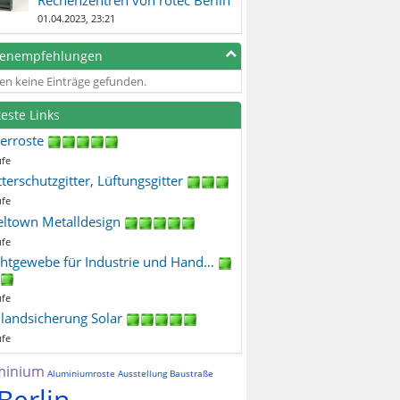
01.04.2023, 23:21
genempfehlungen
en keine Einträge gefunden.
teste Links
terroste
ufe
terschutzgitter, Lüftungsgitter
ufe
eltown Metalldesign
ufe
htgewebe für Industrie und Hand…
ufe
ilandsicherung Solar
ufe
minium
Aluminiumroste
Ausstellung
Baustraße
Berlin