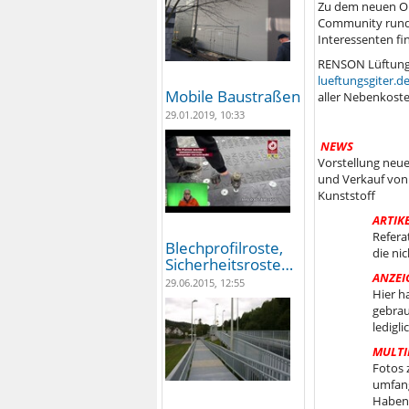
Zu dem neuen On
Community rund 
Interessenten fi
RENSON Lüftungs
lueftungsgiter.d
Mobile Baustraßen
aller Nebenkoste
29.01.2019, 10:33
NEWS
Vorstellung neu
und Verkauf von
Kunststoff
ARTIK
Refera
Blechprofilroste,
die ni
Sicherheitsroste…
ANZEI
29.06.2015, 12:55
Hier h
gebrau
ledigl
MULTI
Fotos 
umfang
Haben 