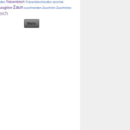
Tränenblech
ufen
Tränenblechstufen
verzinkt
Zaun
tzgitter
zuschneiden
Zuschnitt
Zuschnitte
eich
Mehr