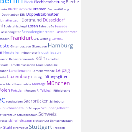
Bleche
Blechbearbeitung
Blech
Bremen
Blechzuschnitte
roste
Dachentlüftung
Doppelstabmatten
e
Dachhauben
DIN
Düsseldorf
Dortmund
abmattenzaun
hl
Essen
Fassade
Edelstahlspiegel
Fahrstraße
Fassadengitterroste
Fassadenroste
Fassadengitter
Frankfurt
gitterrost
chdach
GFK
Gitter
Hamburg
roste
Gitterrostzaun
Gitterzaun
er
Hersteller
Industriezaun
Industrietor
Köln
nnwand
Kellertrennwände
Lamellen
assade
Lamellenfassaden
Lamellenhaube
Leipzig
Lamellenwand
auben
Lamellenwände
Luxemburg
Lüftungsgitter
oste
Lüftung
München
Montage
aube
Metallbau
mobile
Polen
Potsdam
Riffelblech
Renson
Riffelbleche
ec
Saarbrücken
rundwalzen
Schiebetor
aun
Schmiedezaun
Schuppengeflecht
Schuppe
Schweiz
eflechtzaun
Schuppenzaun
sicherheitszaun
sroste
sichtschutz
Sichtschutzzaun
Stuttgart
Stahl
ch
Stromzaun
Treppen