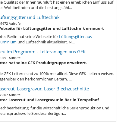
ie Qualität der Innenraumluft hat einen erheblichen Einfluss auf
as Wohlbefinden und die Leistungsfähi…
üftungsgitter und Lufttechnik
61672 Aufrufe
ebseite für Lüftungsgitter und Lufttechnik erneuert
otec Berlin hat seine Webseite für
Lüftungsgitter aus
luminium
und Lufttechnik aktualisiert. N…
eu im Programm - Leiteranlagen aus GFK
10751 Aufrufe
otec hat seine GFK Produktgruppe erweitert.
ie GFK-Leitern sind zu 100% metallfrei. Diese GFK-Leitern weisen,
egenüber den herkömmlichen Leitern, …
asercut, Lasergravur, Laser Blechzuschnitte
85507 Aufrufe
otec Lasercut und Lasergravur in Berlin Tempelhof
lechbe
arbeitung, für die wirtschaftliche Serienproduktion und
ie anspruchsvolle Sonderanfertigun…