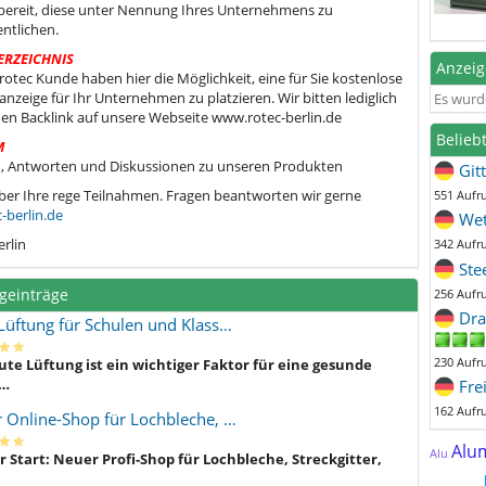
bereit, diese unter Nennung Ihres Unternehmens zu
entlichen.
ERZEICHNIS
Anzei
s rotec Kunde haben hier die Möglichkeit, eine für Sie kostenlose
nzeige für Ihr Unternehmen zu platzieren. Wir bitten lediglich
Es wurd
en Backlink auf unsere Webseite www.rotec-berlin.de
Belieb
M
, Antworten und Diskussionen zu unseren Produkten
Git
ber Ihre rege Teilnahmen. Fragen beantworten wir gerne
551 Aufr
-berlin.de
Wet
erlin
342 Aufr
Ste
geinträge
256 Aufr
Dra
Lüftung für Schulen und Klass…
230 Aufr
ute Lüftung ist ein wichtiger Faktor für eine gesunde
…
Fre
162 Aufr
 Online-Shop für Lochbleche, …
Alu
Alu
 Start: Neuer Profi-Shop für Lochbleche, Streckgitter,