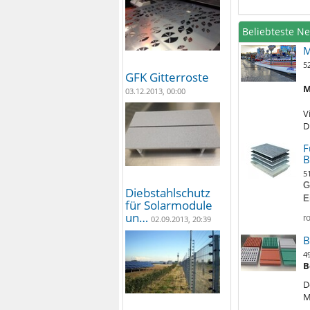
Beliebteste N
M
5
GFK Gitterroste
M
03.12.2013, 00:00
V
D
F
B
5
G
Diebstahlschutz
E
für Solarmodule
un…
r
02.09.2013, 20:39
B
4
B
D
M