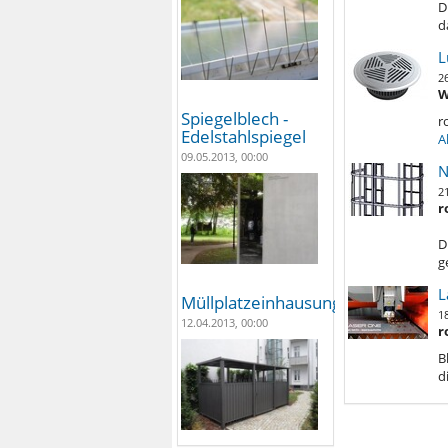
D
d
L
2
W
Spiegelblech -
r
Edelstahlspiegel
A
09.05.2013, 00:00
N
2
r
D
g
L
Müllplatzeinhausungen
1
12.04.2013, 00:00
r
B
d