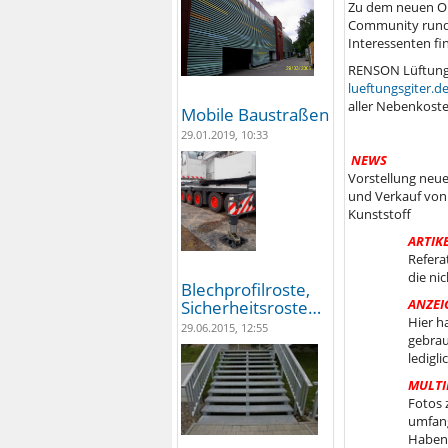
Zu dem neuen On
Community rund 
Interessenten fi
RENSON Lüftungs
lueftungsgiter.d
aller Nebenkoste
Mobile Baustraßen
29.01.2019, 10:33
NEWS
Vorstellung neu
und Verkauf von
Kunststoff
ARTIK
Refera
die ni
Blechprofilroste,
ANZEI
Sicherheitsroste…
Hier h
29.06.2015, 12:55
gebrau
ledigl
MULTI
Fotos 
umfang
Haben 