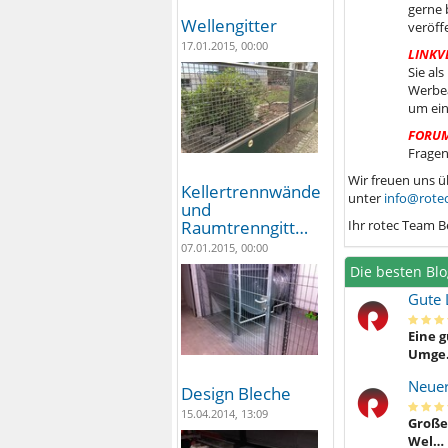
gerne 
Wellengitter
veröff
17.01.2015, 00:00
LINKV
Sie al
Werbea
um ein
FORU
Fragen
Wir freuen uns ü
Kellertrennwände
unter
info@rotec
und
Ihr rotec Team B
Raumtrenngitt…
07.01.2015, 00:00
Die besten Blo
Gute 
Eine g
Umge
Neuer
Design Bleche
15.04.2014, 13:09
Großer
Wel…