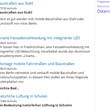
Treppenst
austraßen aus Stahl
Wetterschu
73159 Aufrufe
Österr
austraßen aus Stahl
enn es gut werden soll, mobile Baustraßen aus Stahl oder
unststoff von rotec Berlin.
inarte Fassadenverkleidung mit integrierter LED
69625 Aufrufe
ir bauen hier, in Friedrichshain, eine Fassadenverkleidung mit
ntegrierter LED Beleuchtung. Verarbeitet wurde das Aluminium
assadensystem „Linarte…
ontage mobile Fahrstraßen und Baustraßen
78019 Aufrufe
otec Berlin vermietet und verkauft mobile Baustraßen und
odenschutzplatten. In diesem Film stellen wir Ihnen folgende
odenplatten vor:
eichte Bod…
atürliche Lüftung in Schulen
72466 Aufrufe
ie Bedeutung natürlicher Lüftung in Schulen