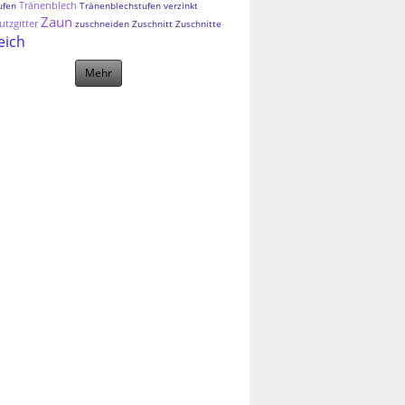
Tränenblech
ufen
Tränenblechstufen
verzinkt
Zaun
tzgitter
zuschneiden
Zuschnitt
Zuschnitte
eich
Mehr