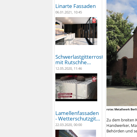
Linarte Fassaden
06.01.2021, 10:45
Schwerlastgitterroste
mit Rutschhe…
12.05.2020, 11:46
rotec Metallwerk Berl
Lamellenfassaden
- Wetterschutzgit…
Zu dem breiten 
22.03.2020, 00:00
Handwerker, Mas
Behörden und sei