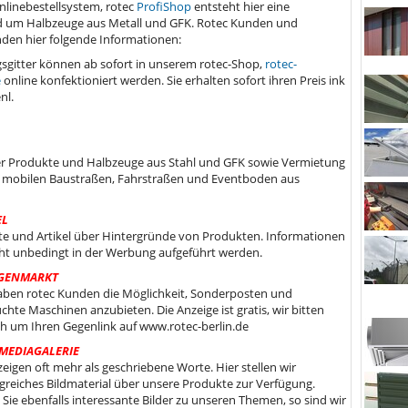
linebestellsystem, rotec
ProfiShop
entsteht hier eine
um Halbzeuge aus Metall und GFK. Rotec Kunden und
nden hier folgende Informationen:
gitter können ab sofort in unserem rotec-Shop,
rotec-
e
online konfektioniert werden. Sie erhalten sofort ihren Preis ink
nl.
er Produkte und Halbzeuge aus Stahl und GFK sowie Vermietung
 mobilen Baustraßen, Fahrstraßen und Eventboden aus
EL
te und Artikel über Hintergründe von Produkten. Informationen
cht unbedingt in der Werbung aufgeführt werden.
GENMARKT
aben rotec Kunden die Möglichkeit, Sonderposten und
chte Maschinen anzubieten. Die Anzeige ist gratis, wir bitten
ich um Ihren Gegenlink auf www.rotec-berlin.de
MEDIAGALERIE
zeigen oft mehr als geschriebene Worte. Hier stellen wir
reiches Bildmaterial über unsere Produkte zur Verfügung.
Sie ebenfalls interessante Bilder zu unseren Themen, so sind wir