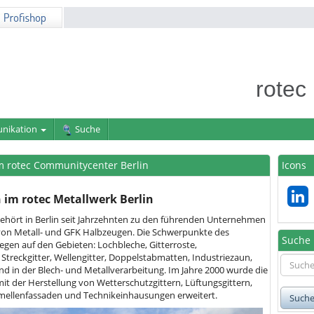
rotec
nikation
Suche
 rotec Communitycenter Berlin
Icons
im rotec Metallwerk Berlin
gehört in Berlin seit Jahrzehnten zu den führenden Unternehmen
von Metall- und GFK Halbzeugen. Die Schwerpunkte des
Suche
gen auf den Gebieten: Lochbleche, Gitterroste,
 Streckgitter, Wellengitter, Doppelstabmatten, Industriezaun,
 in der Blech- und Metallverarbeitung. Im Jahre 2000 wurde die
it der Herstellung von Wetterschutzgittern, Lüftungsgittern,
ellenfassaden und Technikeinhausungen erweitert.
Such