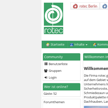
Startseite
Inhalte
Kommu
Community
Willkommen im
Benutzerliste
Willkommen 
Gruppen
Die Firma rotec 
Login
auf dem Gebiet 
Unternehmens lie
Wer ist online?
Sicherheitsroste,
Schmiedezaun und
Gäste: 52
Produktpalette m
Dachhauben, Lam
Forumthemen