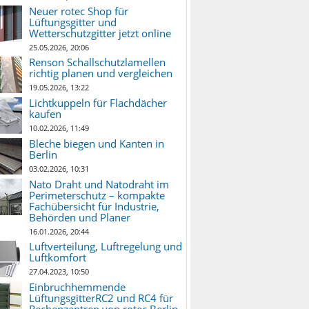
Neuer rotec Shop für
Lüftungsgitter und
Wetterschutzgitter jetzt online
25.05.2026, 20:06
Renson Schallschutzlamellen
richtig planen und vergleichen
19.05.2026, 13:22
Lichtkuppeln für Flachdächer
kaufen
10.02.2026, 11:49
Bleche biegen und Kanten in
Berlin
03.02.2026, 10:31
Nato Draht und Natodraht im
Perimeterschutz – kompakte
Fachübersicht für Industrie,
Behörden und Planer
16.01.2026, 20:44
Luftverteilung, Luftregelung und
Luftkomfort
27.04.2023, 10:50
Einbruchhemmende
LüftungsgitterRC2 und RC4 für
Rechenzentren von rotec Berlin