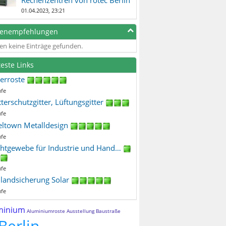
01.04.2023, 23:21
genempfehlungen
en keine Einträge gefunden.
teste Links
terroste
ufe
terschutzgitter, Lüftungsgitter
ufe
eltown Metalldesign
ufe
htgewebe für Industrie und Hand…
ufe
ilandsicherung Solar
ufe
minium
Aluminiumroste
Ausstellung
Baustraße
Berlin