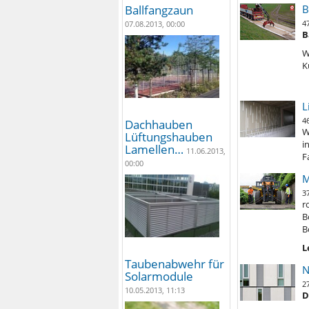
Ballfangzaun
B
4
07.08.2013, 00:00
B
W
K
L
4
Dachhauben
W
Lüftungshauben
i
Lamellen…
11.06.2013,
F
00:00
M
3
r
B
B
L
Taubenabwehr für
N
Solarmodule
2
10.05.2013, 11:13
D