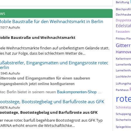
Belüftung
Blechprofil
ews
Dachhaub
Doppelst
obile Baustraße für den Weihnachtsmarkt in Berlin
Edelsta
21017 Aufrufe
Fassaden
obile Baustraße und Weihnachtsmarkt
Fittkau
Fla
Gitter
iele Weihnachtsmärkte finden auf unbefestigtem Gelände statt.
Hannov
ies hat zur Folge, dass bei schlechtem Wetter de…
Kellertre
ußabstreifer, Eingangsmatten und Eingangsroste rotec
Lamellenf
erlin
Lamellenh
15945 Aufrufe
Lochblechr
itterroste und Eingangsmatten für einen sauberen
Lüftungsh
ingangsbereich jetzt online konfigurieren
Parkhaus
otec Berlin bietet in seinem neuen
Baukomponenten-Shop
…
rot
ootsstege, Bootsstegbelag und Barfußroste aus GFK
Schinkelz
95878 Aufrufe
ootsstege, Bootsstegbelag und Barfußroste aus GFK
Schuppeng
er neue rotec barfuß begehbare Bootsstegrost aus GFK Typ
Sicherheit
ARINA erhöht enorm die Wirtschaftlichke…
Spiegelble