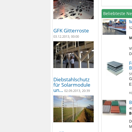
Beliebteste N
M
5
GFK Gitterroste
03.12.2013, 00:00
M
V
D
F
B
5
Diebstahlschutz
G
für Solarmodule
E
un…
02.09.2013, 20:39
r
B
4
B
D
M