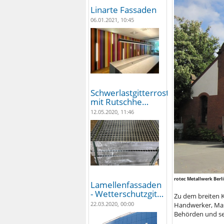
Linarte Fassaden
06.01.2021, 10:45
Schwerlastgitterroste
mit Rutschhe…
12.05.2020, 11:46
rotec Metallwerk Berl
Lamellenfassaden
- Wetterschutzgit…
Zu dem breiten 
22.03.2020, 00:00
Handwerker, Mas
Behörden und sei