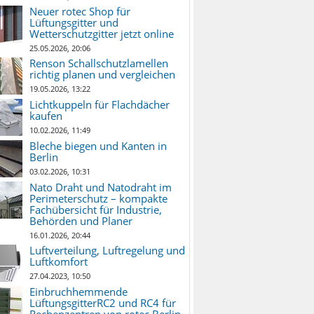
Neuer rotec Shop für
Lüftungsgitter und
Wetterschutzgitter jetzt online
25.05.2026, 20:06
Renson Schallschutzlamellen
richtig planen und vergleichen
19.05.2026, 13:22
Lichtkuppeln für Flachdächer
kaufen
10.02.2026, 11:49
Bleche biegen und Kanten in
Berlin
03.02.2026, 10:31
Nato Draht und Natodraht im
Perimeterschutz – kompakte
Fachübersicht für Industrie,
Behörden und Planer
16.01.2026, 20:44
Luftverteilung, Luftregelung und
Luftkomfort
27.04.2023, 10:50
Einbruchhemmende
LüftungsgitterRC2 und RC4 für
Rechenzentren von rotec Berlin