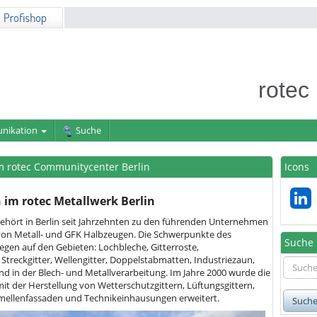
rotec
nikation
Suche
 rotec Communitycenter Berlin
Icons
im rotec Metallwerk Berlin
gehört in Berlin seit Jahrzehnten zu den führenden Unternehmen
von Metall- und GFK Halbzeugen. Die Schwerpunkte des
Suche
gen auf den Gebieten: Lochbleche, Gitterroste,
 Streckgitter, Wellengitter, Doppelstabmatten, Industriezaun,
 in der Blech- und Metallverarbeitung. Im Jahre 2000 wurde die
it der Herstellung von Wetterschutzgittern, Lüftungsgittern,
ellenfassaden und Technikeinhausungen erweitert.
Such