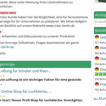
bereit, diese unter Nennung Ihres Unternehmens zu
entlichen.
ERZEICHNIS
Anzei
s rotec Kunde haben hier die Möglichkeit, eine für Sie kostenlose
nzeige für Ihr Unternehmen zu platzieren. Wir bitten lediglich
Es wurd
en Backlink auf unsere Webseite www.rotec-berlin.de
Belieb
M
, Antworten und Diskussionen zu unseren Produkten
Git
ber Ihre rege Teilnahmen. Fragen beantworten wir gerne
551 Aufr
-berlin.de
Wet
erlin
342 Aufr
Ste
geinträge
256 Aufr
Dra
Lüftung für Schulen und Klass…
230 Aufr
ute Lüftung ist ein wichtiger Faktor für eine gesunde
…
Fre
162 Aufr
 Online-Shop für Lochbleche, …
Alu
Alu
 Start: Neuer Profi-Shop für Lochbleche, Streckgitter,