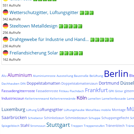
551 Aufrufe
Wetterschutzgitter, Lüftungsgitter
342 Aufrufe
Steeltown Metalldesign
256 Aufrufe
Drahtgewebe für Industrie und Hand…
230 Aufrufe
Freilandsicherung Solar
162 Aufrufe
Berlin
Aluminium
Bl
Alu
Aluminiumroste
Ausstellung
Baustraße
Belüftung
Düssel
Dortmund
Doppelstabmatten
Doppelstabmattenzaun
Dachhauben
DIN
Frankfurt
Fassadengitterroste
Fassadenroste
gitterr
Fittkau
Flachdach
GFK
Gitter
Köln
Industriezaun
Kellertrennwand
Kellertrennwände
Lamellen
Lamellenfassade
Lame
Mü
Luxemburg
Lüftungsgitter
Montage
Lüftung
Lüftungshaube
Metallbau
mobile
Saarbrücken
Schinkelzaun
Schmiedezaun
Schuppengeflecht
Schiebetor
Schuppe
Sc
Stuttgart
Stahl
Tränenblech
Spiegelblech
Stromzaun
Treppen
Treppenstufen
Träne