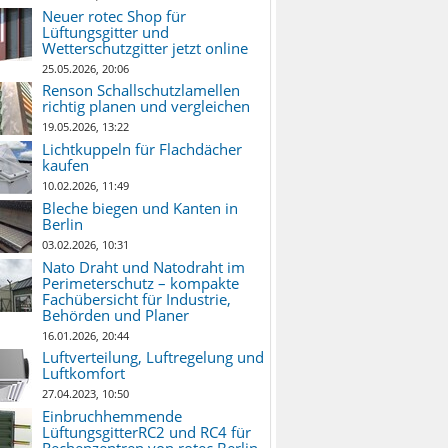
Neuer rotec Shop für
Lüftungsgitter und
Wetterschutzgitter jetzt online
25.05.2026, 20:06
Renson Schallschutzlamellen
richtig planen und vergleichen
19.05.2026, 13:22
Lichtkuppeln für Flachdächer
kaufen
10.02.2026, 11:49
Bleche biegen und Kanten in
Berlin
03.02.2026, 10:31
Nato Draht und Natodraht im
Perimeterschutz – kompakte
Fachübersicht für Industrie,
Behörden und Planer
16.01.2026, 20:44
Luftverteilung, Luftregelung und
Luftkomfort
27.04.2023, 10:50
Einbruchhemmende
LüftungsgitterRC2 und RC4 für
Rechenzentren von rotec Berlin