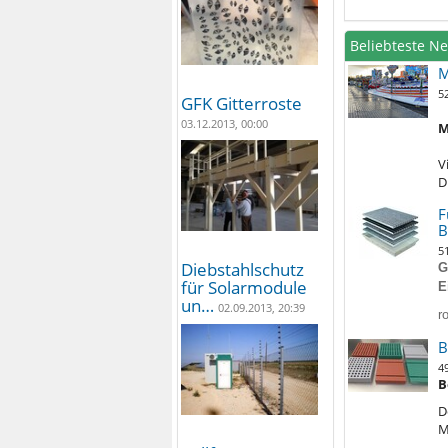
Beliebteste N
M
5
GFK Gitterroste
03.12.2013, 00:00
M
V
D
F
B
5
Diebstahlschutz
G
für Solarmodule
E
un…
02.09.2013, 20:39
r
B
4
B
D
M