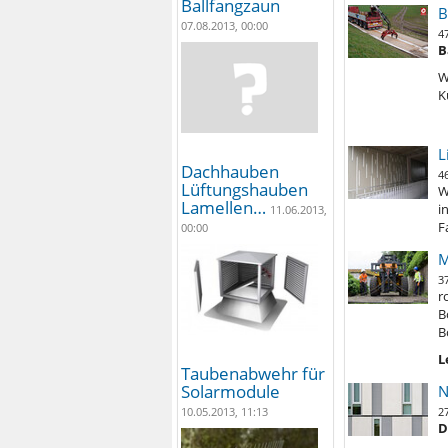
Ballfangzaun
B
07.08.2013, 00:00
4
B
W
K
L
Dachhauben
4
Lüftungshauben
W
Lamellen…
i
11.06.2013,
F
00:00
M
3
r
B
B
L
Taubenabwehr für
Solarmodule
N
2
10.05.2013, 11:13
D