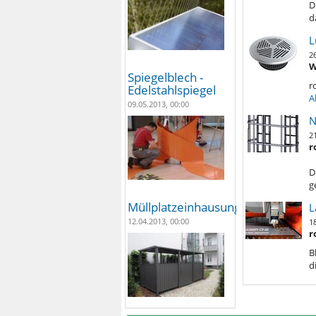
D
d
L
2
W
Spiegelblech -
r
Edelstahlspiegel
A
09.05.2013, 00:00
N
2
r
D
g
Müllplatzeinhausungen
L
12.04.2013, 00:00
1
r
B
d