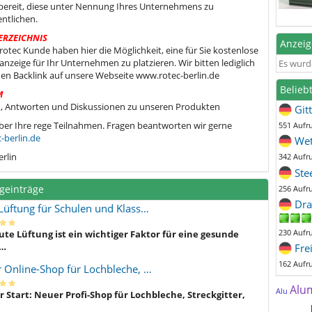
bereit, diese unter Nennung Ihres Unternehmens zu
entlichen.
ERZEICHNIS
Anzei
s rotec Kunde haben hier die Möglichkeit, eine für Sie kostenlose
nzeige für Ihr Unternehmen zu platzieren. Wir bitten lediglich
Es wurd
en Backlink auf unsere Webseite www.rotec-berlin.de
Belieb
M
, Antworten und Diskussionen zu unseren Produkten
Git
ber Ihre rege Teilnahmen. Fragen beantworten wir gerne
551 Aufr
-berlin.de
Wet
erlin
342 Aufr
Ste
geinträge
256 Aufr
Dra
Lüftung für Schulen und Klass…
230 Aufr
ute Lüftung ist ein wichtiger Faktor für eine gesunde
…
Fre
162 Aufr
 Online-Shop für Lochbleche, …
Alu
Alu
 Start: Neuer Profi-Shop für Lochbleche, Streckgitter,