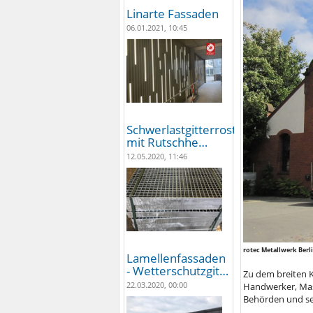
Linarte Fassaden
06.01.2021, 10:45
Schwerlastgitterroste
mit Rutschhe…
12.05.2020, 11:46
rotec Metallwerk Berl
Lamellenfassaden
- Wetterschutzgit…
Zu dem breiten 
22.03.2020, 00:00
Handwerker, Mas
Behörden und sei