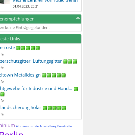
01.04.2023, 23:21
genempfehlungen
en keine Einträge gefunden.
teste Links
terroste
ufe
terschutzgitter, Lüftungsgitter
ufe
eltown Metalldesign
ufe
htgewebe für Industrie und Hand…
ufe
ilandsicherung Solar
ufe
minium
Aluminiumroste
Ausstellung
Baustraße
Berlin