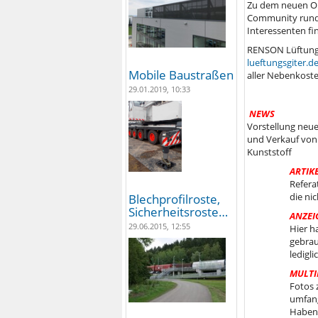
Zu dem neuen On
Community rund 
Interessenten fi
RENSON Lüftungs
lueftungsgiter.d
Mobile Baustraßen
aller Nebenkoste
29.01.2019, 10:33
NEWS
Vorstellung neu
und Verkauf von
Kunststoff
ARTIK
Refera
die ni
Blechprofilroste,
Sicherheitsroste…
ANZEI
29.06.2015, 12:55
Hier h
gebrau
ledigl
MULTI
Fotos 
umfang
Haben 