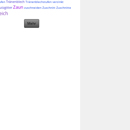
Tränenblech
ufen
Tränenblechstufen
verzinkt
Zaun
tzgitter
zuschneiden
Zuschnitt
Zuschnitte
eich
Mehr