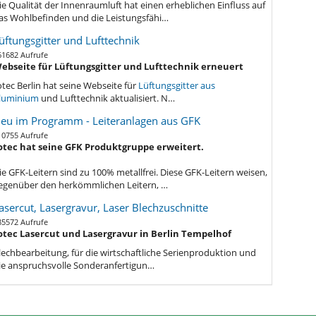
ie Qualität der Innenraumluft hat einen erheblichen Einfluss auf
as Wohlbefinden und die Leistungsfähi…
üftungsgitter und Lufttechnik
61682 Aufrufe
ebseite für Lüftungsgitter und Lufttechnik erneuert
otec Berlin hat seine Webseite für
Lüftungsgitter aus
luminium
und Lufttechnik aktualisiert. N…
eu im Programm - Leiteranlagen aus GFK
10755 Aufrufe
otec hat seine GFK Produktgruppe erweitert.
ie GFK-Leitern sind zu 100% metallfrei. Diese GFK-Leitern weisen,
egenüber den herkömmlichen Leitern, …
asercut, Lasergravur, Laser Blechzuschnitte
85572 Aufrufe
otec Lasercut und Lasergravur in Berlin Tempelhof
lechbe
arbeitung, für die wirtschaftliche Serienproduktion und
ie anspruchsvolle Sonderanfertigun…