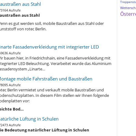
Treppenst
austraßen aus Stahl
Wetterschu
73164 Aufrufe
Österr
austraßen aus Stahl
enn es gut werden soll, mobile Baustraßen aus Stahl oder
unststoff von rotec Berlin.
inarte Fassadenverkleidung mit integrierter LED
69636 Aufrufe
ir bauen hier, in Friedrichshain, eine Fassadenverkleidung mit
ntegrierter LED Beleuchtung. Verarbeitet wurde das Aluminium
assadensystem „Linarte…
ontage mobile Fahrstraßen und Baustraßen
78095 Aufrufe
otec Berlin vermietet und verkauft mobile Baustraßen und
odenschutzplatten. In diesem Film stellen wir Ihnen folgende
odenplatten vor:
eichte Bod…
atürliche Lüftung in Schulen
72473 Aufrufe
ie Bedeutung natürlicher Lüftung in Schulen