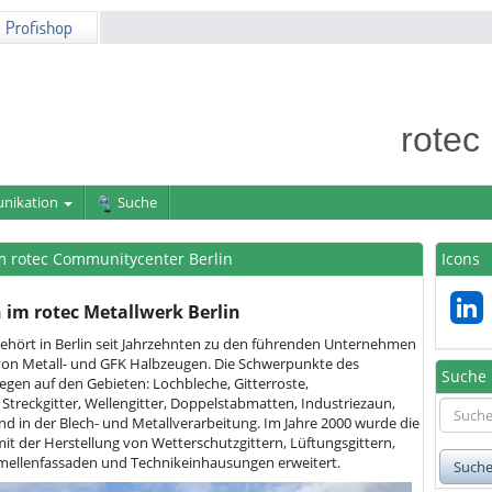
rotec
nikation
Suche
 rotec Communitycenter Berlin
Icons
im rotec Metallwerk Berlin
gehört in Berlin seit Jahrzehnten zu den führenden Unternehmen
von Metall- und GFK Halbzeugen. Die Schwerpunkte des
Suche
gen auf den Gebieten: Lochbleche, Gitterroste,
 Streckgitter, Wellengitter, Doppelstabmatten, Industriezaun,
 in der Blech- und Metallverarbeitung. Im Jahre 2000 wurde die
it der Herstellung von Wetterschutzgittern, Lüftungsgittern,
ellenfassaden und Technikeinhausungen erweitert.
Such