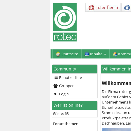
Startseite
Inhalte
Kommu
Community
Willkommen im
Benutzerliste
Willkommen 
Gruppen
Die Firma rotec 
Login
auf dem Gebiet 
Unternehmens lie
Wer ist online?
Sicherheitsroste,
Schmiedezaun und
Gäste: 63
Produktpalette m
Dachhauben, Lam
Forumthemen