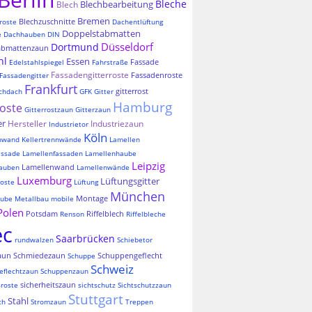
Bleche
Blechbearbeitung
Blech
Bremen
Blechzuschnitte
roste
Dachentlüftung
Doppelstabmatten
e
Dachhauben
DIN
Düsseldorf
Dortmund
abmattenzaun
hl
Essen
Fassade
Edelstahlspiegel
Fahrstraße
Fassadengitterroste
Fassadenroste
Fassadengitter
Frankfurt
gitterrost
chdach
GFK
Gitter
Hamburg
roste
Gitterrostzaun
Gitterzaun
er
Hersteller
Industriezaun
Industrietor
Köln
nnwand
Kellertrennwände
Lamellen
assade
Lamellenfassaden
Lamellenhaube
Leipzig
Lamellenwand
auben
Lamellenwände
Luxemburg
Lüftungsgitter
oste
Lüftung
München
Montage
aube
Metallbau
mobile
Polen
Potsdam
Riffelblech
Renson
Riffelbleche
ec
Saarbrücken
rundwalzen
Schiebetor
aun
Schmiedezaun
Schuppengeflecht
Schuppe
Schweiz
eflechtzaun
Schuppenzaun
sicherheitszaun
sroste
sichtschutz
Sichtschutzzaun
Stuttgart
Stahl
ch
Stromzaun
Treppen