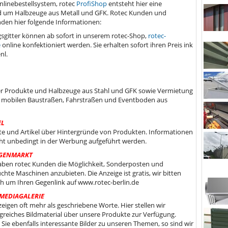
linebestellsystem, rotec
ProfiShop
entsteht hier eine
um Halbzeuge aus Metall und GFK. Rotec Kunden und
nden hier folgende Informationen:
gitter können ab sofort in unserem rotec-Shop,
rotec-
e
online konfektioniert werden. Sie erhalten sofort ihren Preis ink
nl.
er Produkte und Halbzeuge aus Stahl und GFK sowie Vermietung
 mobilen Baustraßen, Fahrstraßen und Eventboden aus
EL
te und Artikel über Hintergründe von Produkten. Informationen
cht unbedingt in der Werbung aufgeführt werden.
GENMARKT
aben rotec Kunden die Möglichkeit, Sonderposten und
chte Maschinen anzubieten. Die Anzeige ist gratis, wir bitten
ich um Ihren Gegenlink auf www.rotec-berlin.de
MEDIAGALERIE
zeigen oft mehr als geschriebene Worte. Hier stellen wir
reiches Bildmaterial über unsere Produkte zur Verfügung.
Sie ebenfalls interessante Bilder zu unseren Themen, so sind wir