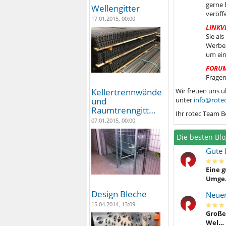
gerne 
Wellengitter
veröff
17.01.2015, 00:00
LINKV
Sie al
Werbea
um ein
FORU
Fragen
Wir freuen uns ü
Kellertrennwände
unter
info@rotec
und
Raumtrenngitt…
Ihr rotec Team B
07.01.2015, 00:00
Die besten Blo
Gute 
Eine g
Umge
Design Bleche
Neuer
15.04.2014, 13:09
Großer
Wel…