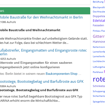
Belüftung
Blechprofil
ews
Dachhaub
Doppelst
obile Baustraße für den Weihnachtsmarkt in Berlin
Edelsta
21086 Aufrufe
Fassaden
obile Baustraße und Weihnachtsmarkt
Fittkau
Fla
Gitter
iele Weihnachtsmärkte finden auf unbefestigtem Gelände statt.
Hannov
ies hat zur Folge, dass bei schlechtem Wetter de…
Kellertre
ußabstreifer, Eingangsmatten und Eingangsroste rotec
Lamellenf
erlin
Lamellenh
16053 Aufrufe
Lochblechr
itterroste und Eingangsmatten für einen sauberen
Lüftungsh
ingangsbereich jetzt online konfigurieren
Parkhaus
otec Berlin bietet in seinem neuen
Baukomponenten-Shop
…
rot
ootsstege, Bootsstegbelag und Barfußroste aus GFK
Schinkelz
95884 Aufrufe
ootsstege, Bootsstegbelag und Barfußroste aus GFK
Schuppeng
er neue rotec barfuß begehbare Bootsstegrost aus GFK Typ
Sicherheit
ARINA erhöht enorm die Wirtschaftlichke…
Spiegelble